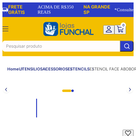
FRETE
NA GRANDE
ACIMA DE R$350
*Consulte
GRÁTIS
REAIS
SP
0
Home
UTENSILIOS
ACESSORIOS
ESTENCILS
ESTENCIL FACE ABOBO