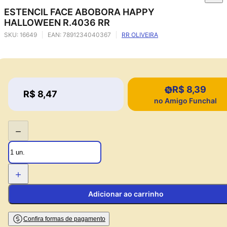
ESTENCIL FACE ABOBORA HAPPY
HALLOWEEN R.4036 RR
SKU:
16649
EAN:
7891234040367
RR OLIVEIRA
R$ 8,39
Price:
R$ 8,47
Price:
no Amigo Funchal
−
+
Adicionar ao carrinho
Confira formas de pagamento