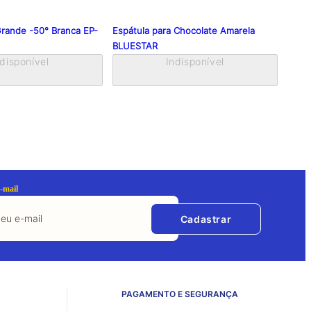
Grande -50° Branca EP-
Espátula para Chocolate Amarela
Espat
BLUESTAR
ndisponível
Indisponível
-mail
Cadastrar
PAGAMENTO E SEGURANÇA