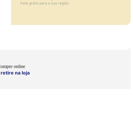
frete grátis para a sua região.
ompre online
retire na loja
e