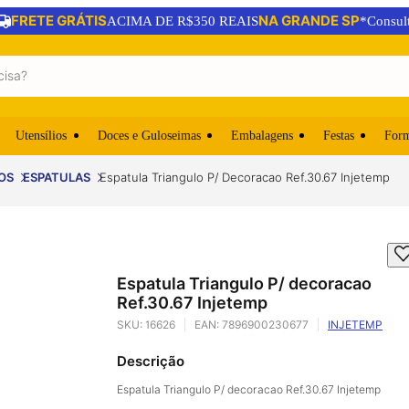
FRETE GRÁTIS
NA GRANDE SP
ACIMA DE R$350 REAIS
*Consul
Utensílios
Doces e Guloseimas
Embalagens
Festas
For
OS
ESPATULAS
Espatula Triangulo P/ Decoracao Ref.30.67 Injetemp
Espatula Triangulo P/ decoracao
Ref.30.67 Injetemp
SKU:
16626
EAN:
7896900230677
INJETEMP
Descrição
Espatula Triangulo P/ decoracao Ref.30.67 Injetemp