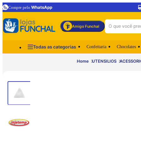
WhatsApp
Compre pelo
Amigo Funchal
Todas as categorias
Confeitaria
Chocolates
Home
UTENSILIOS
ACESSORI