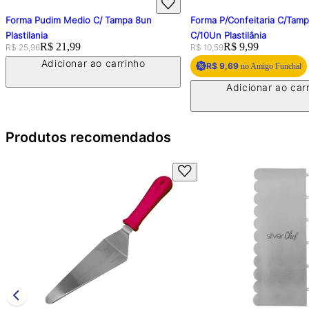
udim Medio C/ Tampa 8un
Forma P/Confeitaria C/Tampa 120ml
ia
C/10Un Plastilânia
price:
Price:
R$ 21,99
Original price:
Price:
R$ 9,99
R$ 10,59
Adicionar ao carrinho
R$ 9,69
no Amigo Funchal
Adicionar ao carrinho
Produtos recomendados