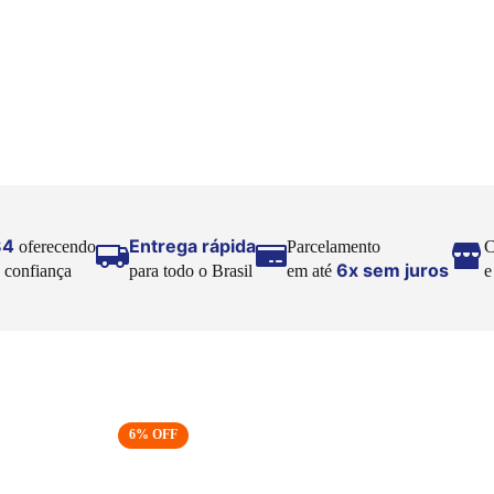
84
Entrega rápida
oferecendo
Parcelamento
C
6x sem juros
 confiança
para todo o Brasil
em até
6
% OFF