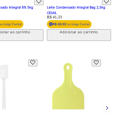
gral 8% 5kg
Leite Condensado Integral Bag 2,5kg
Copo 25
CEMIL
Bolha c
Price:
R$ 41,33
Price:
R$ 12,7
R$ 40,92
nchal
no Amigo Funchal
 carrinho
Adicionar ao carrinho