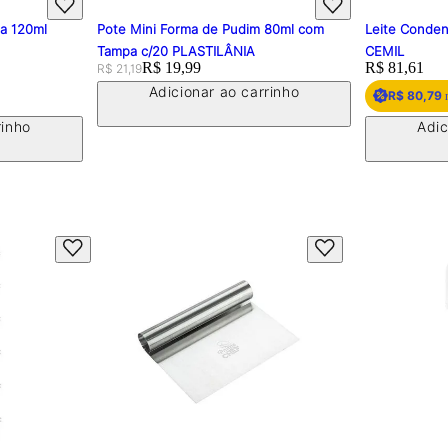
Pote Mini Forma de Pudim 80ml com
Leite Condensado Inte
Tampa c/20 PLASTILÂNIA
CEMIL
Original price:
Price:
R$ 19,99
Price:
R$ 81,61
R$ 21,19
Adicionar ao carrinho
R$ 80,79
no Amigo Fu
Adicionar ao