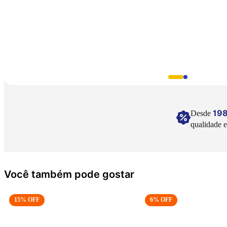
19
Desde
qualidade e
Você também pode gostar
OFF
6
% OFF