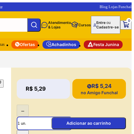
te
Blog Lojas Funchal
0
Atendimento
Entre
ou
Cursos
& Lojas
Cadastre-se
mas
Ofertas
Achadinhos
Festa Junina
R$ 5,24
Price:
R$ 5,29
Price:
no Amigo Funchal
−
Adicionar ao carrinho