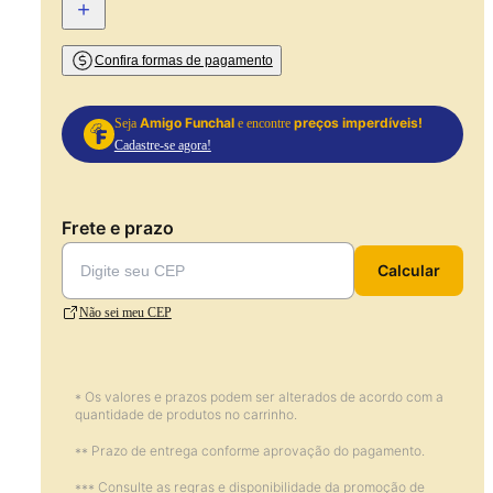
+
Confira formas de pagamento
Amigo Funchal
preços imperdíveis!
Seja
e encontre
Cadastre-se agora!
Frete e prazo
Calcular
Não sei meu CEP
* Os valores e prazos podem ser alterados de acordo com a
quantidade de produtos no carrinho.
** Prazo de entrega conforme aprovação do pagamento.
*** Consulte as regras e disponibilidade da promoção de