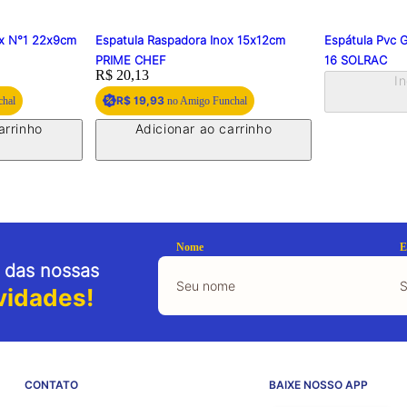
ox N°1 22x9cm
Espatula Raspadora Inox 15x12cm
Espátula Pvc 
PRIME CHEF
16 SOLRAC
Price:
R$ 20,13
I
R$ 19,93
chal
no Amigo Funchal
arrinho
Adicionar ao carrinho
Nome
E
 das nossas
vidades!
CONTATO
BAIXE NOSSO APP