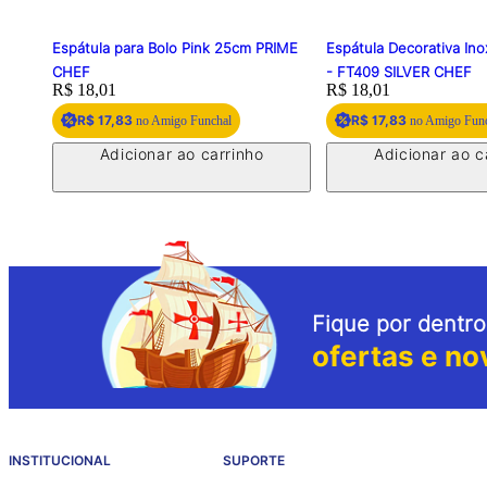
Espátula para Bolo Pink 25cm PRIME
Espátula Decorativa In
CHEF
- FT409 SILVER CHEF
Price:
R$ 18,01
Price:
R$ 18,01
R$ 17,83
R$ 17,83
no Amigo Funchal
no Amigo Fun
Adicionar ao carrinho
Adicionar ao c
Fique por dentro
ofertas e no
INSTITUCIONAL
SUPORTE