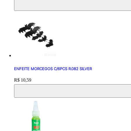
ENFEITE MORCEGOS C/6PCS R.082 SILVER
Price:
R$ 10,59