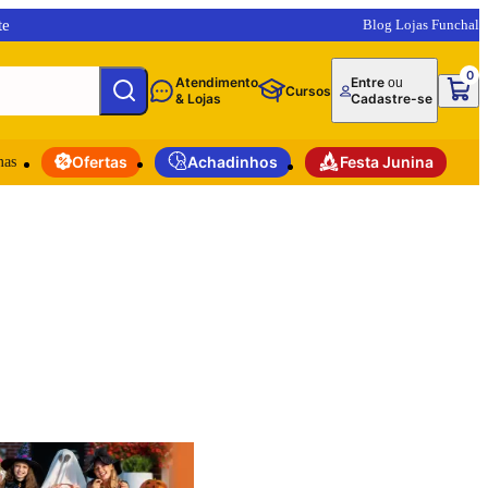
te
Blog Lojas Funchal
0
Atendimento
Entre
ou
Cursos
& Lojas
Cadastre-se
mas
Ofertas
Achadinhos
Festa Junina