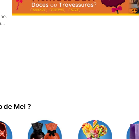
ção,
a
 de Mel ?