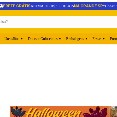
FRETE GRÁTIS
NA GRANDE SP
ACIMA DE R$350 REAIS
*Consul
Utensílios
Doces e Guloseimas
Embalagens
Festas
For