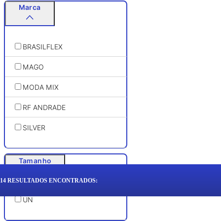
Marca
BRASILFLEX
MAGO
MODA MIX
RF ANDRADE
SILVER
Tamanho
14
RESULTADOS ENCONTRADOS:
UN