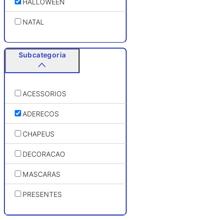
HALLOWEEN
NATAL
Subcategoria
ACESSORIOS
ADERECOS
CHAPEUS
DECORACAO
MASCARAS
PRESENTES