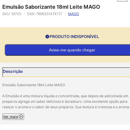
Emulsão Saborizante 18ml Leite MAGO
SKU:
16705
EAN:
7896301474717
MAGO
PRODUTO INDISPONÍVEL
Avise-me quando chegar
Descrição
Emulsão Saborizante 18ml Leite MAGO
A Emulsão é uma mistura líquida e concentrada, que depois de adicionada em
preparos agrega um sabor delicioso e duradouro. Uma excelente opção para
realçar o aroma e o sabor de seus preparos. Sua textura é cremosa e o aroma
concentrado. É utilizada em massas e cupcakes bolos, Geleias, cremes para
Ver mais
recheio, Tortas, Brigadeiro, e até mesmo para saborizar Trufas. A emulsão é
forneável e por isso o sabor não evapora quando exposto ao calor!