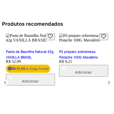
Produtos recomendados
Pasta de Baunilha Natural 42g
Pó preparo sobremesa
VANILLA BRASIL
Pistache 100G Mavalério
Price:
R$ 52,99
Price:
R$ 9,21
R$ 51,93
no Amigo Funchal
E
P