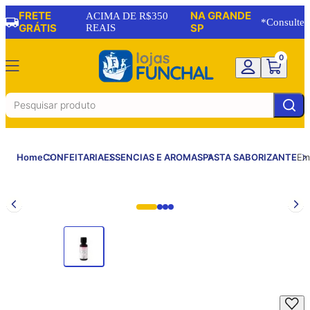
FRETE
NA GRANDE
ACIMA DE R$350
*Consulte
GRÁTIS
REAIS
SP
0
Home
CONFEITARIA
ESSENCIAS E AROMAS
PASTA SABORIZANTE
Em