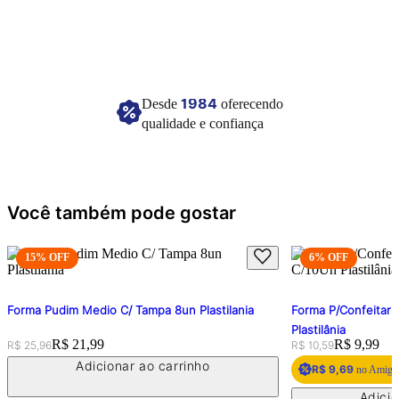
Ingredientes: Água, óleo vegetal, aromatizante sintético idêntico ao natural,
monoglicerídeos, amido modificado, goma xantana, sorbato de potássio, ácido
cítrico, dimetilpolisiloxana. CONTÉM GLÚTEN.
Conservar em local seco e fresco.
Imagem meramente ilustrativa.
1984
Desde
oferecendo
qualidade e confiança
Você também pode gostar
15
% OFF
6
% OFF
Forma Pudim Medio C/ Tampa 8un Plastilania
Forma P/Confeitari
Plastilânia
Original price:
Price:
R$ 21,99
Original price:
Price:
R$ 9,99
R$ 25,96
R$ 10,59
Adicionar ao carrinho
R$ 9,69
no Amigo 
Adicio