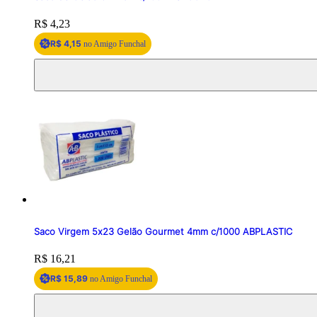
Price:
R$ 4,23
R$ 4,15
no Amigo Funchal
Saco Virgem 5x23 Gelão Gourmet 4mm c/1000 ABPLASTIC
Price:
R$ 16,21
R$ 15,89
no Amigo Funchal