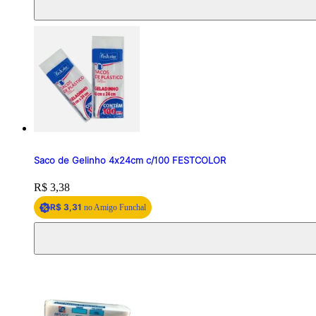
Saco de Gelinho 4x24cm c/100 FESTCOLOR
Price:
R$ 3,38
R$ 3,31
no Amigo Funchal