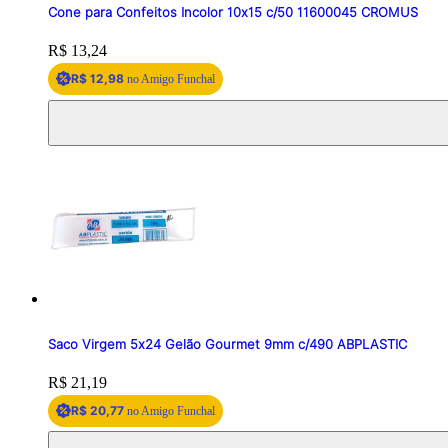
Cone para Confeitos Incolor 10x15 c/50 11600045 CROMUS
Price:
R$ 13,24
R$ 12,98
no Amigo Funchal
Saco Virgem 5x24 Gelão Gourmet 9mm c/490 ABPLASTIC
Price:
R$ 21,19
R$ 20,77
no Amigo Funchal