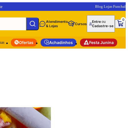
te
Blog Lojas Funchal
0
Atendimento
Entre
ou
Cursos
& Lojas
Cadastre-se
mas
Ofertas
Achadinhos
Festa Junina