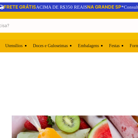
FRETE GRÁTIS
NA GRANDE SP
ACIMA DE R$350 REAIS
*Consul
Utensílios
Doces e Guloseimas
Embalagens
Festas
For