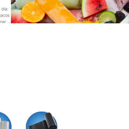
 dia:
sacos
enar e
antem