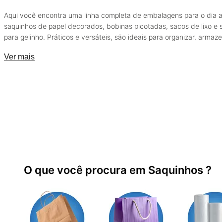
Aqui você encontra uma linha completa de embalagens para o dia a
saquinhos de papel decorados, bobinas picotadas, sacos de lixo e 
para gelinho. Práticos e versáteis, são ideais para organizar, armaz
transportar com mais facilidade. Com qualidade e resistência, gar
Ver mais
mais eficiência e um toque de cuidado em cada uso.
O que você procura em Saquinhos ?