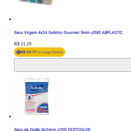
Saco Virgem 4x24 Gelinho Gourmet 9mm c/580 ABPLASTIC
Price:
R$ 21,19
R$ 20,77
no Amigo Funchal
Saco de Gelão 6x24cm c/100 FESTCOLOR