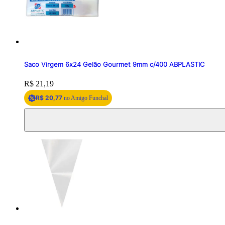
Saco Virgem 6x24 Gelão Gourmet 9mm c/400 ABPLASTIC
Price:
R$ 21,19
R$ 20,77
no Amigo Funchal