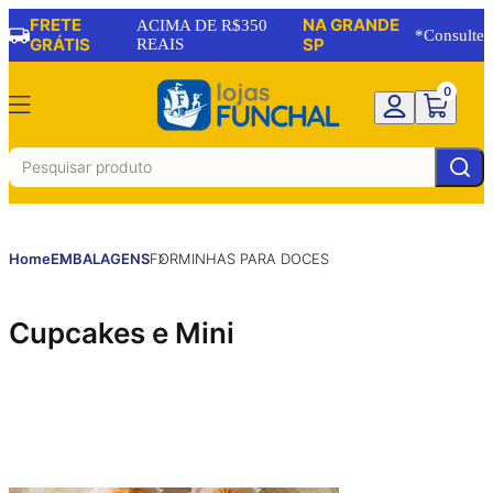
FRETE
NA GRANDE
ACIMA DE R$350
*Consulte
GRÁTIS
REAIS
SP
0
Home
EMBALAGENS
FORMINHAS PARA DOCES
Cupcakes e Mini