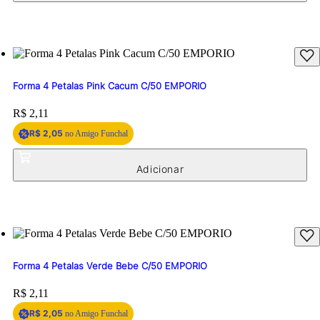
Forma 4 Petalas Pink Cacum C/50 EMPORIO
Price:
R$ 2,11
R$ 2,05
no Amigo Funchal
Forma 4 Petalas Verde Bebe C/50 EMPORIO
Price:
R$ 2,11
R$ 2,05
no Amigo Funchal