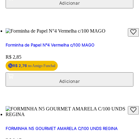
Forminha de Papel N°4 Vermelha c/100 MAGO
Price:
R$ 2,85
R$ 2,76
no Amigo Funchal
FORMINHA N5 GOURMET AMARELA C/100 UNDS REGINA