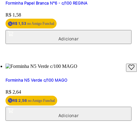
Forminha Papel Branca N°6 - c/100 REGINA
Price:
R$ 1,58
R$ 1,53
no Amigo Funchal
Forminha N5 Verde c/100 MAGO
Price:
R$ 2,64
R$ 2,56
no Amigo Funchal