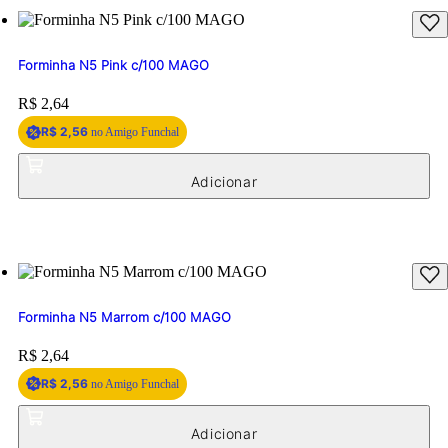
Forminha N5 Pink c/100 MAGO
Price:
R$ 2,64
R$ 2,56
no Amigo Funchal
Forminha N5 Marrom c/100 MAGO
Price:
R$ 2,64
R$ 2,56
no Amigo Funchal