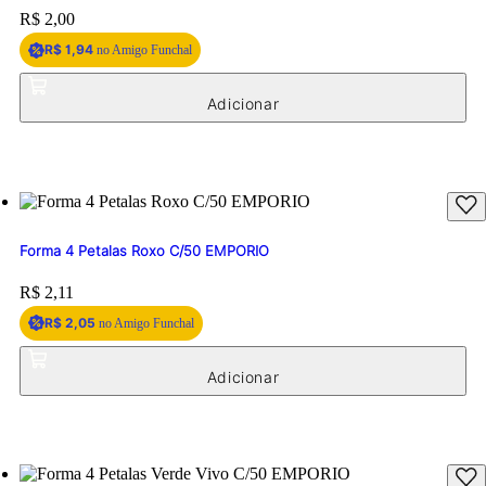
Price:
R$ 2,00
R$ 1,94
no Amigo Funchal
Forma 4 Petalas Roxo C/50 EMPORIO
Price:
R$ 2,11
R$ 2,05
no Amigo Funchal