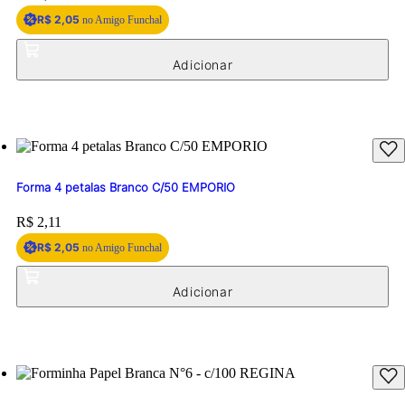
R$ 2,05
no Amigo Funchal
Forma 4 petalas Branco C/50 EMPORIO
Price:
R$ 2,11
R$ 2,05
no Amigo Funchal