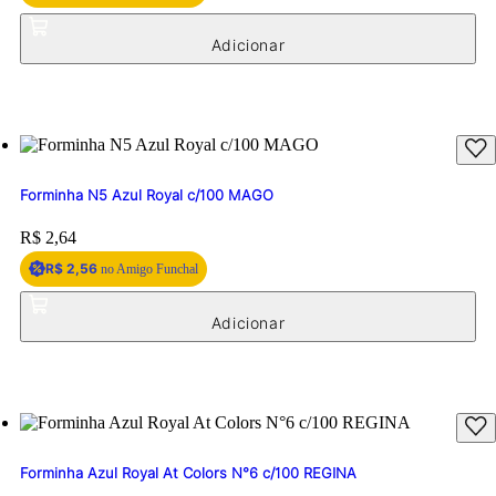
Forminha N5 Azul Royal c/100 MAGO
Price:
R$ 2,64
R$ 2,56
no Amigo Funchal
Forminha Azul Royal At Colors N°6 c/100 REGINA