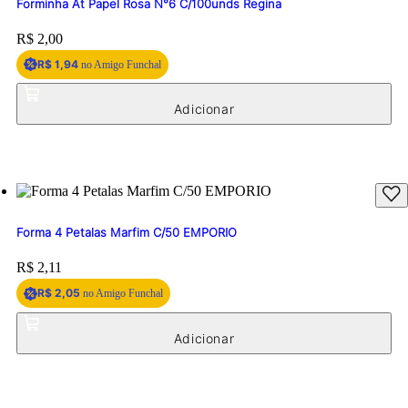
Forminha At Papel Rosa N°6 C/100unds Regina
Price:
R$ 2,00
R$ 1,94
no Amigo Funchal
Forma 4 Petalas Marfim C/50 EMPORIO
Price:
R$ 2,11
R$ 2,05
no Amigo Funchal