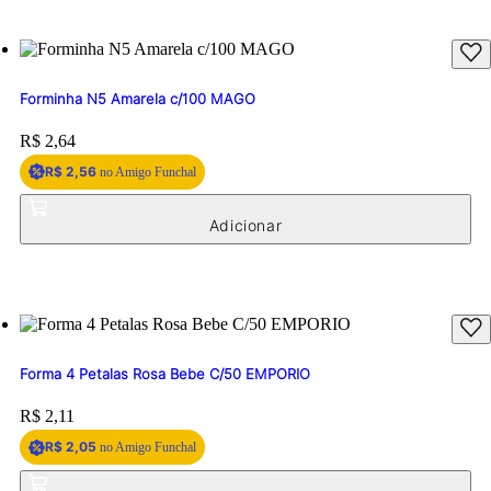
Forminha N5 Amarela c/100 MAGO
Price:
R$ 2,64
R$ 2,56
no Amigo Funchal
Forma 4 Petalas Rosa Bebe C/50 EMPORIO
Price:
R$ 2,11
R$ 2,05
no Amigo Funchal