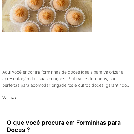
Aqui você encontra forminhas de doces ideais para valorizar a
apresentação das suas criações. Práticas e delicadas, são
perfeitas para acomodar brigadeiros e outros doces, garantindo
charme, organização e um acabamento impecável em cada
Ver mais
detalhe.
O que você procura em Forminhas para
Doces ?