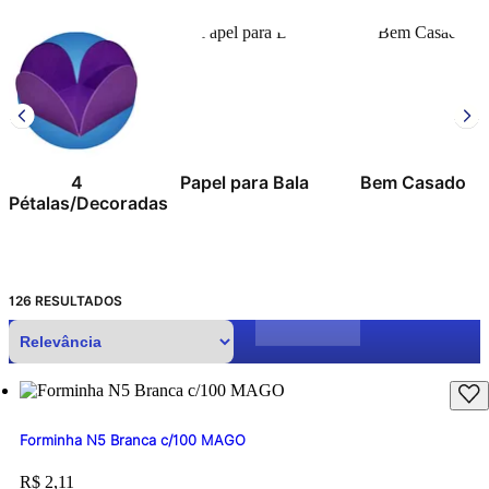
Papel para Bala
Bem Casado
Tradici
coradas
126
RESULTADOS
Forminha N5 Branca c/100 MAGO
Price:
R$ 2,11