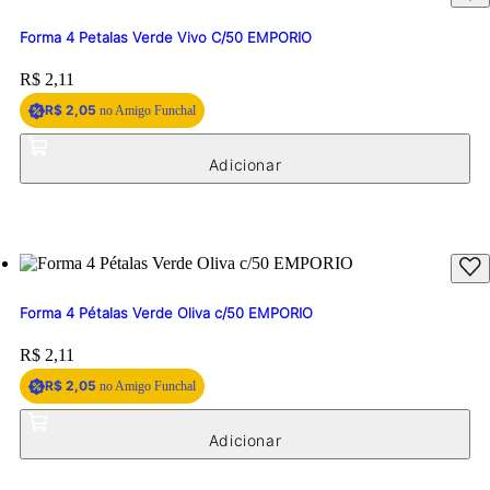
Forma 4 Petalas Verde Vivo C/50 EMPORIO
Price:
R$ 2,11
R$ 2,05
no Amigo Funchal
Forma 4 Pétalas Verde Oliva c/50 EMPORIO
Price:
R$ 2,11
R$ 2,05
no Amigo Funchal