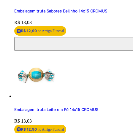
Embalagem trufa Sabores Beijinho 14x15 CROMUS
Price:
R$ 13,03
R$ 12,90
no Amigo Funchal
Embalagem trufa Leite em Pó 14x15 CROMUS
Price:
R$ 13,03
R$ 12,90
no Amigo Funchal