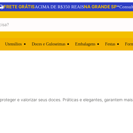
FRETE GRÁTIS
NA GRANDE SP
ACIMA DE R$350 REAIS
*Consul
Utensílios
Doces e Guloseimas
Embalagens
Festas
For
proteger e valorizar seus doces. Práticas e elegantes, garantem ma