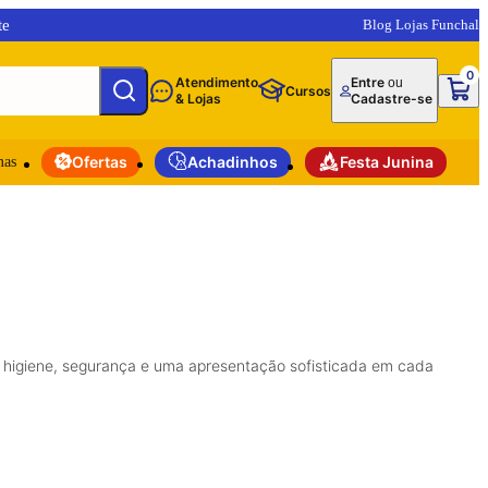
te
Blog Lojas Funchal
0
Atendimento
Entre
ou
Cursos
& Lojas
Cadastre-se
mas
Ofertas
Achadinhos
Festa Junina
is higiene, segurança e uma apresentação sofisticada em cada