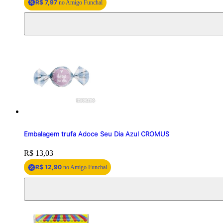
R$ 7,97
no Amigo Funchal
Embalagem trufa Adoce Seu Dia Azul CROMUS
Price:
R$ 13,03
R$ 12,90
no Amigo Funchal