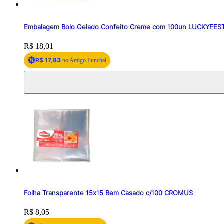
Embalagem Bolo Gelado Confeito Creme com 100un LUCKYFES
Price:
R$ 18,01
R$ 17,83
no Amigo Funchal
Folha Transparente 15x15 Bem Casado c/100 CROMUS
Price:
R$ 8,05