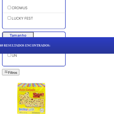
CROMUS
LUCKY FEST
Tamanho
69
RESULTADOS ENCONTRADOS:
UN
Filtros