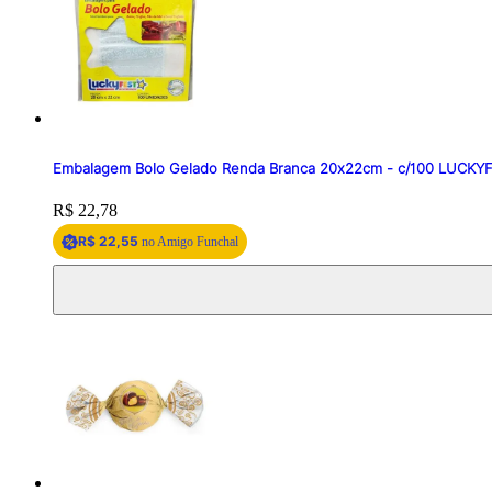
Embalagem Bolo Gelado Renda Branca 20x22cm - c/100 LUCKY
Price:
R$ 22,78
R$ 22,55
no Amigo Funchal