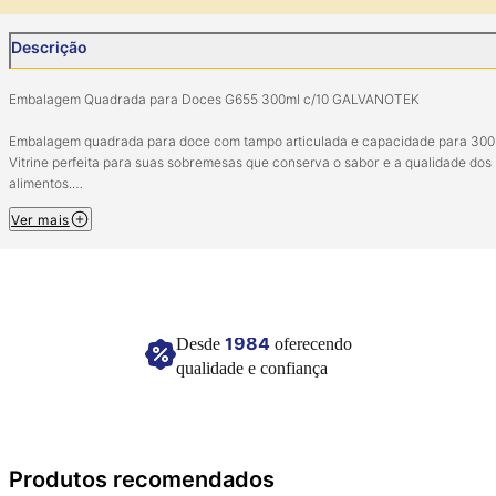
Descrição
Embalagem Quadrada para Doces G655 300ml c/10 GALVANOTEK
Embalagem quadrada para doce com tampo articulada e capacidade para 300
Vitrine perfeita para suas sobremesas que conserva o sabor e a qualidade dos
alimentos.
Ver mais
Pacote com 10 unidades.
Capacidade média: 300ml
Tamanho: 89x89x40mm (interno).
Composição: PET.
Ref: G655.
1984
Desde
oferecendo
Imagem meramente ilustrativa.
qualidade e confiança
Produtos recomendados