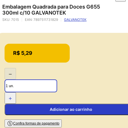
Embalagem Quadrada para Doces G655
300ml c/10 GALVANOTEK
SKU:
7015
EAN:
7897511731829
GALVANOTEK
Price:
R$ 5,29
−
+
Adicionar ao carrinho
Confira formas de pagamento