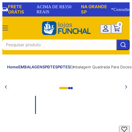
FRETE
NA GRANDE
ACIMA DE R$350
*Consulte
GRÁTIS
REAIS
SP
0
Home
EMBALAGENS
POTES
POTES
Embalagem Quadrada Para Doce