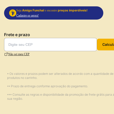
Amigo Funchal
preços imperdíveis!
Seja
e encontre
Cadastre-se agora!
Frete e prazo
Calcul
Não sei meu CEP
* Os valores e prazos podem ser alterados de acordo com a quantidade de
produtos no carrinho.
** Prazo de entrega conforme aprovação do pagamento.
*** Consulte as regras e disponibilidade da promoção de frete grátis para 
sua região.