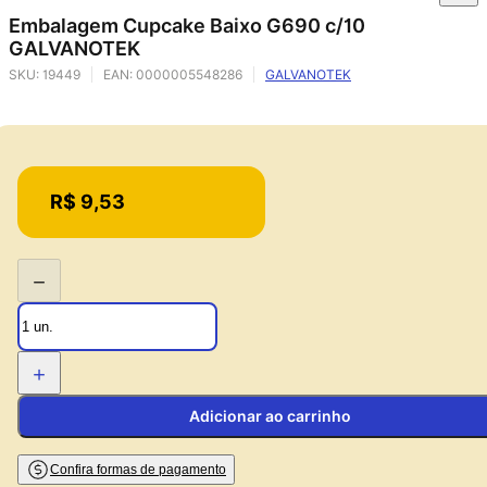
Embalagem Cupcake Baixo G690 c/10
GALVANOTEK
SKU:
19449
EAN:
0000005548286
GALVANOTEK
Price:
R$ 9,53
−
+
Adicionar ao carrinho
Confira formas de pagamento