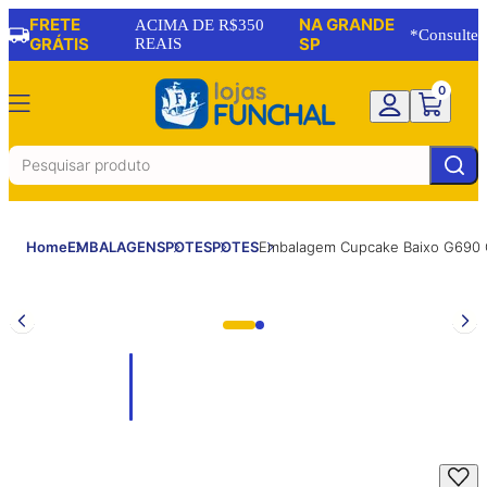
FRETE
NA GRANDE
ACIMA DE R$350
*Consulte
GRÁTIS
REAIS
SP
0
Home
EMBALAGENS
POTES
POTES
Embalagem Cupcake Baixo G690