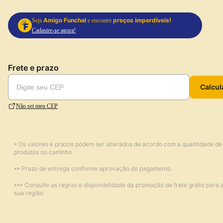
Amigo Funchal
preços imperdíveis!
Seja
e encontre
Cadastre-se agora!
Frete e prazo
Calcul
Não sei meu CEP
* Os valores e prazos podem ser alterados de acordo com a quantidade de
produtos no carrinho.
** Prazo de entrega conforme aprovação do pagamento.
*** Consulte as regras e disponibilidade da promoção de frete grátis para 
sua região.