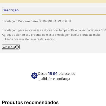
Descrição
Embalagem Cupcake Baixo G690 c/10 GALVANOTEK
Embalagem para sobremesas e doces com tampa solta e capacidade para 350
Agregue valor ao seu produto com esta embalagem bonita e prática, muito
utilizada por sorveterias e restaurantes!
Ver mais
Pacote com 10 unidades.
Tamanho: 12cm (diâmetro) 9cm (altura).
Composição: PET.
Imagem meramente ilustrativa.
1984
Desde
oferecendo
qualidade e confiança
Produtos recomendados