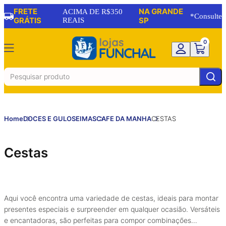
FRETE
NA GRANDE
ACIMA DE R$350
*Consulte
GRÁTIS
REAIS
SP
0
Home
DOCES E GULOSEIMAS
CAFE DA MANHA
CESTAS
Cestas
Aqui você encontra uma variedade de cestas, ideais para montar
presentes especiais e surpreender em qualquer ocasião. Versáteis
e encantadoras, são perfeitas para compor combinações