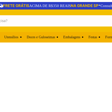
FRETE GRÁTIS
NA GRANDE SP
ACIMA DE R$350 REAIS
*Consul
Utensílios
Doces e Guloseimas
Embalagens
Festas
For