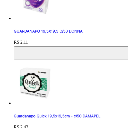
GUARDANAPO 19,5X19,5 C/50 DONNA
Price:
R$ 2,11
Guardanapo Quick 19,5x19,5cm - c/50 DAMAPEL
Price:
R$ 2,43