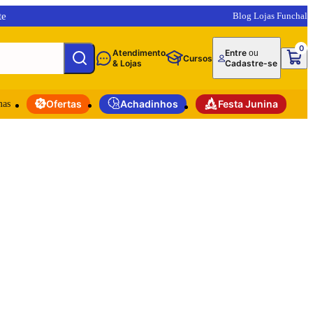
te
Blog Lojas Funchal
0
Atendimento
Entre
ou
Cursos
& Lojas
Cadastre-se
mas
Ofertas
Achadinhos
Festa Junina