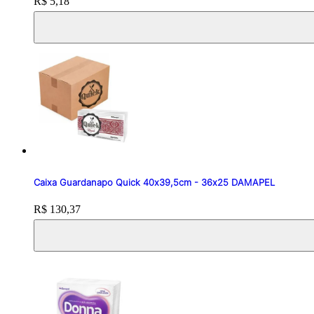
Price:
R$ 5,18
Caixa Guardanapo Quick 40x39,5cm - 36x25 DAMAPEL
Price:
R$ 130,37