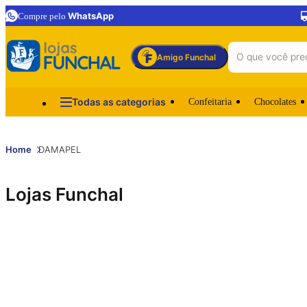
WhatsApp
Compre pelo
Amigo Funchal
Todas as categorias
Confeitaria
Chocolates
Home
DAMAPEL
Lojas Funchal