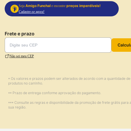
Amigo Funchal
preços imperdíveis!
Seja
e encontre
Cadastre-se agora!
Frete e prazo
Calcul
Não sei meu CEP
* Os valores e prazos podem ser alterados de acordo com a quantidade de
produtos no carrinho.
** Prazo de entrega conforme aprovação do pagamento.
*** Consulte as regras e disponibilidade da promoção de frete grátis para 
sua região.