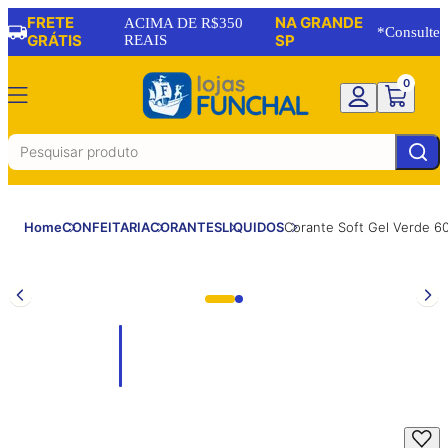
FRETE
NA GRANDE
ACIMA DE R$350
*Consulte
GRÁTIS
REAIS
SP
0
Home
CONFEITARIA
CORANTES
LIQUIDOS
Corante Soft Gel Verde 