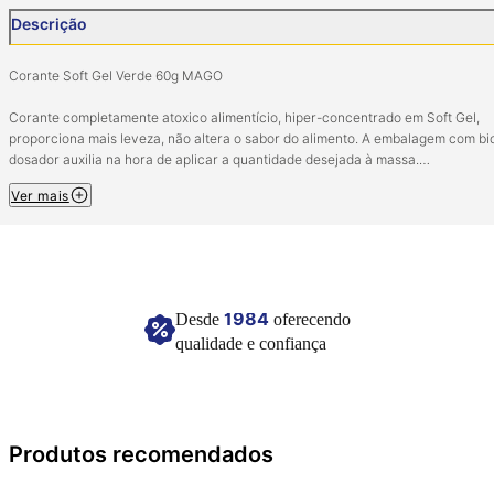
Descrição
Corante Soft Gel Verde 60g MAGO
Corante completamente atoxico alimentício, hiper-concentrado em Soft Gel,
proporciona mais leveza, não altera o sabor do alimento. A embalagem com bi
dosador auxilia na hora de aplicar a quantidade desejada à massa.
Ver mais
Ingredientes: Água, açucar, glicose, amido modificado, xantana, corante artifici
azul indigotina, conservante sorbato de potássio, acidulante ácido cítrico.
ALÉRGICOS: PODE CONTER TRIGO, CENTEIO, CEVADA, AVEIA, OVO, AMENDO
SOJA, LEITE, AVELÃ, CASTANHA DE CAJU, CASTANHA DO PARÁ E NOZES.
CONTÉM GLÚTEN.
1984
Desde
oferecendo
Conservar em local seco e fresco.
qualidade e confiança
Imagem meramente ilustrativa.
Produtos recomendados