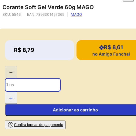
Corante Soft Gel Verde 60g MAGO
SKU:
5546
EAN:
7896301457369
MAGO
R$ 8,61
Price:
R$ 8,79
Price:
no Amigo Funchal
−
+
Adicionar ao carrinho
Confira formas de pagamento