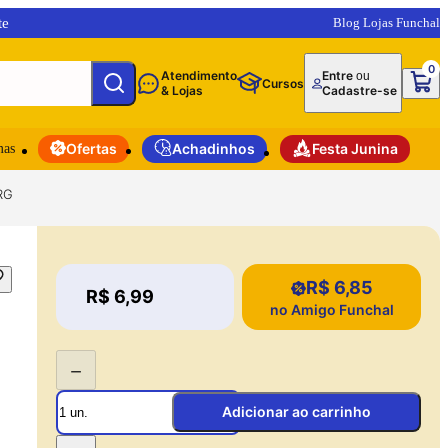
te
Blog Lojas Funchal
0
Atendimento
Entre
ou
Cursos
& Lojas
Cadastre-se
mas
Ofertas
Achadinhos
Festa Junina
RG
R$ 6,85
Price:
R$ 6,99
Price:
no Amigo Funchal
−
Adicionar ao carrinho