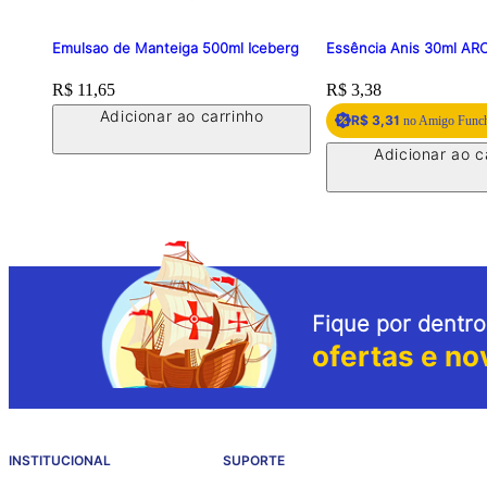
Emulsao de Manteiga 500ml Iceberg
Essência Anis 30ml A
Price:
R$ 11,65
Price:
R$ 3,38
Adicionar ao carrinho
R$ 3,31
no Amigo Func
Adicionar ao c
Fique por dentro
ofertas e no
INSTITUCIONAL
SUPORTE