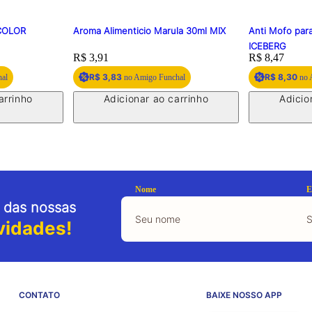
RCOLOR
Aroma Alimenticio Marula 30ml MIX
Anti Mofo par
ICEBERG
Price:
R$ 3,91
Price:
R$ 8,47
R$ 3,83
R$ 8,30
hal
no Amigo Funchal
no 
arrinho
Adicionar ao carrinho
Adicio
Nome
E
 das nossas
vidades!
CONTATO
BAIXE NOSSO APP