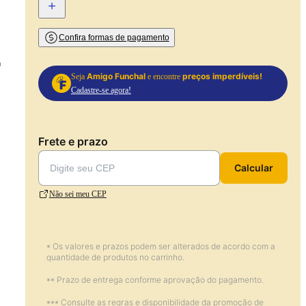
+
Confira formas de pagamento
a
Amigo Funchal
preços imperdíveis!
Seja
e encontre
Cadastre-se agora!
Frete e prazo
Calcular
Não sei meu CEP
* Os valores e prazos podem ser alterados de acordo com a
quantidade de produtos no carrinho.
** Prazo de entrega conforme aprovação do pagamento.
*** Consulte as regras e disponibilidade da promoção de