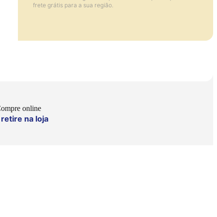
frete grátis para a sua região.
ompre online
retire na loja
e