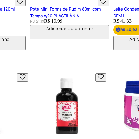
pa 120ml
Pote Mini Forma de Pudim 80ml com
Leite Conden
Tampa c/20 PLASTILÂNIA
CEMIL
Original price:
Price:
R$ 19,99
Price:
R$ 41,33
R$ 21,19
Adicionar ao carrinho
R$ 40,92
rinho
Adic