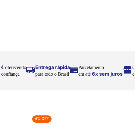
84
Entrega rápida
oferecendo
Parcelamento
C
6x sem juros
 confiança
para todo o Brasil
em até
6
% OFF