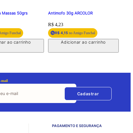
a Massas 50grs
Antimofo 30g ARCOLOR
Coran
Cand
Price:
R$ 4,23
Price
R$ 4
R$ 4,15
R
Amigo Funchal
no Amigo Funchal
nar ao carrinho
Adicionar ao carrinho
-mail
Cadastrar
PAGAMENTO E SEGURANÇA