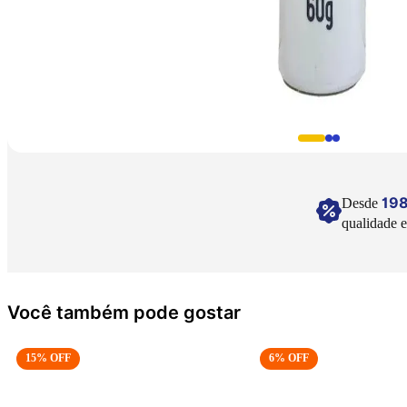
19
Desde
qualidade e
Você também pode gostar
15
% OFF
6
% OFF