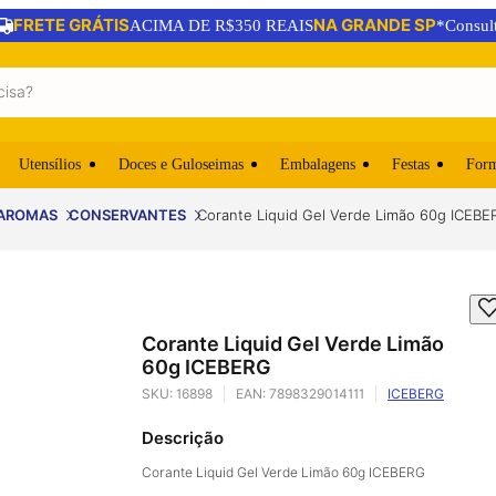
FRETE GRÁTIS
NA GRANDE SP
ACIMA DE R$350 REAIS
*Consul
Utensílios
Doces e Guloseimas
Embalagens
Festas
For
 AROMAS
CONSERVANTES
Corante Liquid Gel Verde Limão 60g ICEBE
Corante Liquid Gel Verde Limão
60g ICEBERG
SKU:
16898
EAN:
7898329014111
ICEBERG
Descrição
Corante Liquid Gel Verde Limão 60g ICEBERG