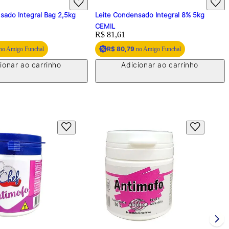
sado Integral Bag 2,5kg
Leite Condensado Integral 8% 5kg
CEMIL
Price:
R$ 81,61
R$ 80,79
no Amigo Funchal
no Amigo Funchal
ionar ao carrinho
Adicionar ao carrinho