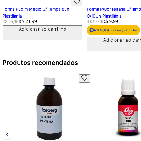
Forma Pudim Medio C/ Tampa 8un
Forma P/Confeitaria C/Tam
Plastilania
C/10Un Plastilânia
Original price:
Price:
R$ 21,99
Original price:
Price:
R$ 9,99
R$ 25,96
R$ 10,59
Adicionar ao carrinho
R$ 9,69
no Amigo Funchal
Adicionar ao car
Produtos recomendados