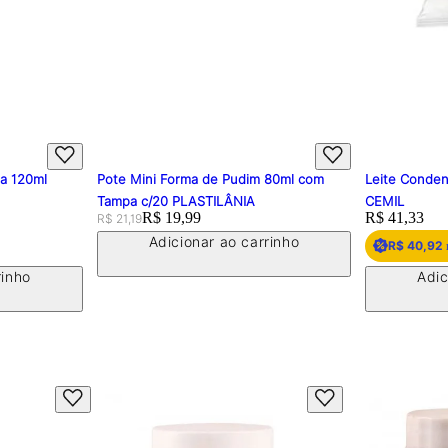
pa 120ml
Pote Mini Forma de Pudim 80ml com
Leite Conden
Tampa c/20 PLASTILÂNIA
CEMIL
Original price:
Price:
R$ 19,99
Price:
R$ 41,33
R$ 21,19
Adicionar ao carrinho
R$ 40,92
rinho
Adic