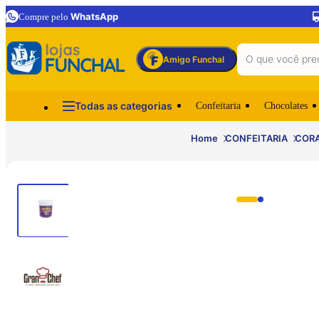
WhatsApp
Compre pelo
Amigo Funchal
Todas as categorias
Confeitaria
Chocolates
Home
CONFEITARIA
COR