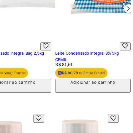
sado Integral Bag 2,5kg
Leite Condensado Integral 8% 5kg
CEMIL
Price:
R$ 81,61
R$ 80,79
no Amigo Funchal
no Amigo Funchal
ionar ao carrinho
Adicionar ao carrinho