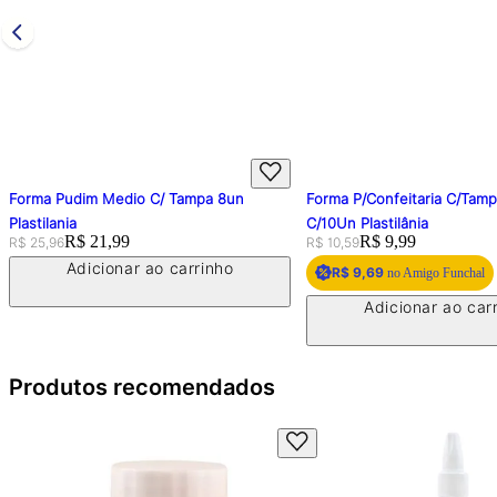
Forma Pudim Medio C/ Tampa 8un
Forma P/Confeitaria C/Tam
Plastilania
C/10Un Plastilânia
Original price:
Price:
R$ 21,99
Original price:
Price:
R$ 9,99
R$ 25,96
R$ 10,59
Adicionar ao carrinho
R$ 9,69
no Amigo Funchal
Adicionar ao car
Produtos recomendados