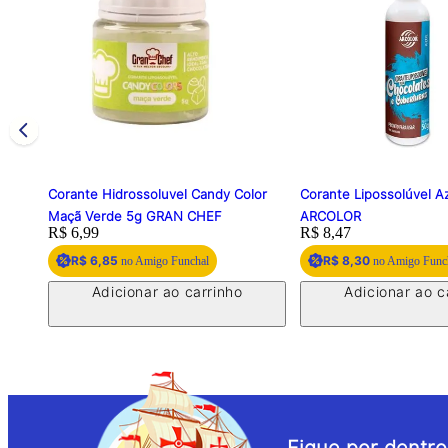
Corante Hidrossoluvel Candy Color
Corante Lipossolúvel A
Maçã Verde 5g GRAN CHEF
ARCOLOR
Price:
R$ 6,99
Price:
R$ 8,47
R$ 6,85
R$ 8,30
no Amigo Funchal
no Amigo Func
Adicionar ao carrinho
Adicionar ao c
Fique por dentro