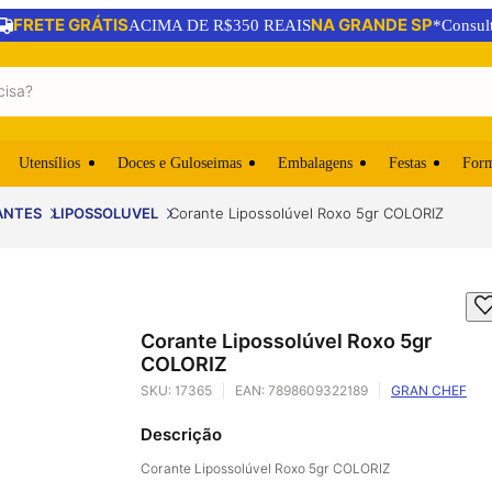
FRETE GRÁTIS
NA GRANDE SP
ACIMA DE R$350 REAIS
*Consul
Utensílios
Doces e Guloseimas
Embalagens
Festas
For
ANTES
LIPOSSOLUVEL
Corante Lipossolúvel Roxo 5gr COLORIZ
Corante Lipossolúvel Roxo 5gr
COLORIZ
SKU:
17365
EAN:
7898609322189
GRAN CHEF
Descrição
Corante Lipossolúvel Roxo 5gr COLORIZ