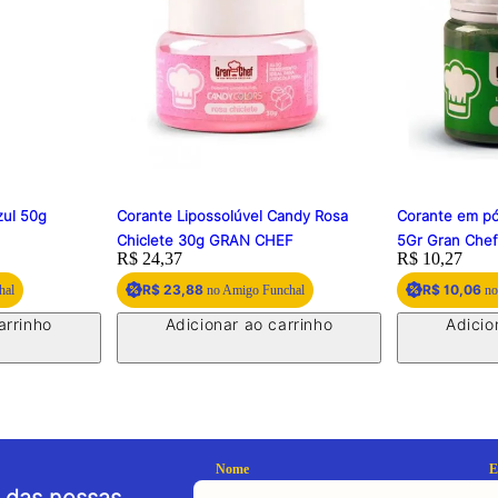
zul 50g
Corante Lipossolúvel Candy Rosa
Corante em pó
Chiclete 30g GRAN CHEF
5Gr Gran Che
Price:
R$ 24,37
Price:
R$ 10,27
R$ 23,88
R$ 10,06
hal
no Amigo Funchal
no
arrinho
Adicionar ao carrinho
Adicio
Nome
E
 das nossas