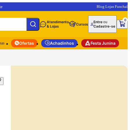
te
Blog Lojas Funchal
0
Atendimento
Entre
ou
Cursos
& Lojas
Cadastre-se
mas
Ofertas
Achadinhos
Festa Junina