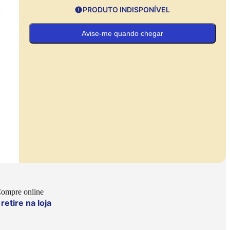
.
PRODUTO INDISPONÍVEL
Avise-me quando chegar
ompre online
retire na loja
e