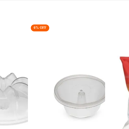
6
% OFF