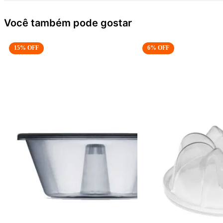
Você também pode gostar
15
% OFF
6
% OFF