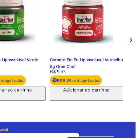
 Lipossolúvel Verde
Corante Em Po Lipossoluvel Vermelho
Coran
f
5g Gran Chef
GRA
Price:
R$ 9,53
Price
R$ 1
R$ 9,34
R
 Amigo Funchal
no Amigo Funchal
nar ao carrinho
Adicionar ao carrinho
-mail