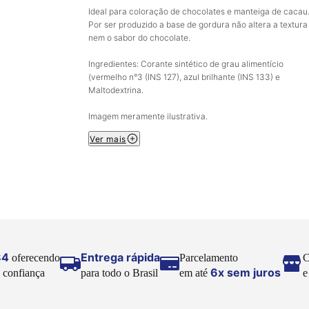
Ideal para coloração de chocolates e manteiga de cacau
Por ser produzido a base de gordura não altera a textura
nem o sabor do chocolate.
Ingredientes: Corante sintético de grau alimentício
(vermelho n°3 (INS 127), azul brilhante (INS 133) e
Maltodextrina.
Imagem meramente ilustrativa.
Ver mais
84
Entrega rápida
oferecendo
Parcelamento
C
6x sem juros
 confiança
para todo o Brasil
em até