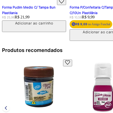
Forma Pudim Medio C/ Tampa 8un
Forma P/Confeitaria C/Tam
Plastilania
C/10Un Plastilânia
Original price:
Price:
R$ 21,99
Original price:
Price:
R$ 9,99
R$ 25,96
R$ 10,59
Adicionar ao carrinho
R$ 9,69
no Amigo Funchal
Adicionar ao car
Produtos recomendados