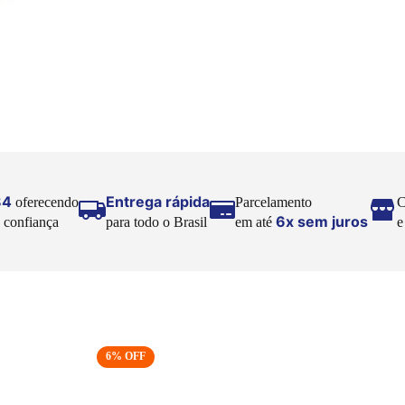
84
Entrega rápida
oferecendo
Parcelamento
C
6x sem juros
 confiança
para todo o Brasil
em até
6
% OFF