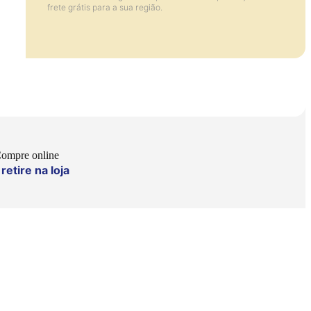
frete grátis para a sua região.
ompre online
retire na loja
e