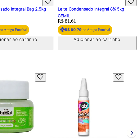
sado Integral Bag 2,5kg
Leite Condensado Integral 8% 5kg
CEMIL
Price:
R$ 81,61
R$ 80,79
no Amigo Funchal
no Amigo Funchal
ionar ao carrinho
Adicionar ao carrinho