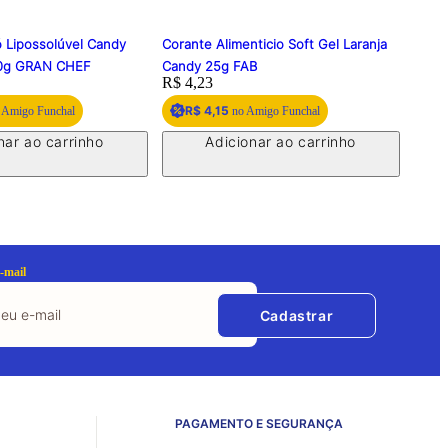
 Lipossolúvel Candy
Corante Alimenticio Soft Gel Laranja
Essê
30g GRAN CHEF
Candy 25g FAB
Price:
R$ 4,23
Price
R$ 3
R$ 4,15
R
 Amigo Funchal
no Amigo Funchal
nar ao carrinho
Adicionar ao carrinho
-mail
Cadastrar
PAGAMENTO E SEGURANÇA