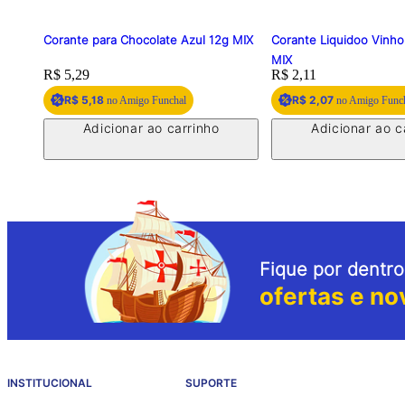
Corante para Chocolate Azul 12g MIX
Corante Liquidoo Vinho
MIX
Price:
R$ 5,29
Price:
R$ 2,11
R$ 5,18
R$ 2,07
no Amigo Funchal
no Amigo Func
Adicionar ao carrinho
Adicionar ao c
Fique por dentro
ofertas e no
INSTITUCIONAL
SUPORTE