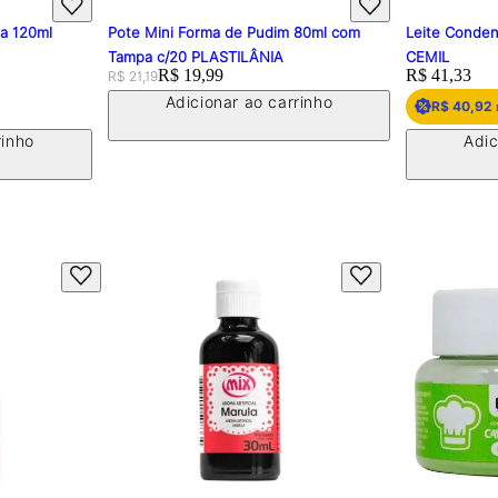
pa 120ml
Pote Mini Forma de Pudim 80ml com
Leite Conden
Tampa c/20 PLASTILÂNIA
CEMIL
Original price:
Price:
R$ 19,99
Price:
R$ 41,33
R$ 21,19
Adicionar ao carrinho
R$ 40,92
rinho
Adic