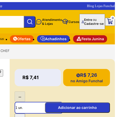
te
Blog Lojas Funchal
0
Atendimento
Entre
ou
Cursos
& Lojas
Cadastre-se
mas
Ofertas
Achadinhos
Festa Junina
N CHEF
R$ 7,26
Price:
R$ 7,41
Price:
no Amigo Funchal
−
Adicionar ao carrinho