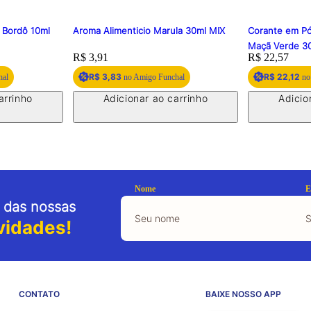
 Bordô 10ml
Aroma Alimenticio Marula 30ml MIX
Corante em Pó
Maçã Verde 
Price:
R$ 3,91
Price:
R$ 22,57
R$ 3,83
R$ 22,12
hal
no Amigo Funchal
no
arrinho
Adicionar ao carrinho
Adicio
Nome
E
 das nossas
vidades!
CONTATO
BAIXE NOSSO APP