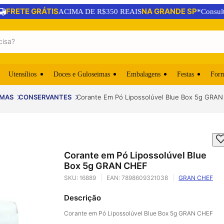
FRETE GRÁTIS
NA GRANDE SP
ACIMA DE R$350 REAIS
*Consul
Utensílios
Doces e Guloseimas
Embalagens
Festas
For
OMAS
CONSERVANTES
Corante Em Pó Lipossolúvel Blue Box 5g GRA
Corante em Pó Lipossolúvel Blue
Box 5g GRAN CHEF
SKU:
16889
EAN:
7898609321038
GRAN CHEF
Descrição
Corante em Pó Lipossolúvel Blue Box 5g GRAN CHEF