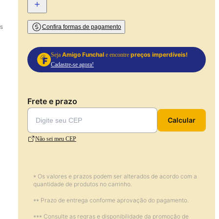
+
es
Confira formas de pagamento
Amigo Funchal
preços imperdíveis!
Seja
e encontre
Cadastre-se agora!
Frete e prazo
Calcular
Não sei meu CEP
* Os valores e prazos podem ser alterados de acordo com a
quantidade de produtos no carrinho.
** Prazo de entrega conforme aprovação do pagamento.
*** Consulte as regras e disponibilidade da promoção de