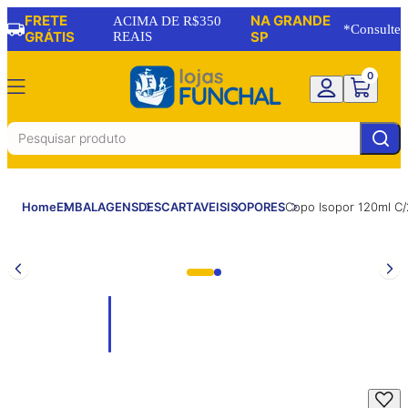
FRETE
NA GRANDE
ACIMA DE R$350
*Consulte
GRÁTIS
REAIS
SP
0
Home
EMBALAGENS
DESCARTAVEIS
ISOPORES
Copo Isopor 120ml C