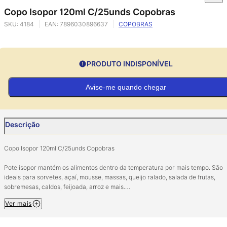
Copo Isopor 120ml C/25unds Copobras
SKU:
4184
EAN:
7896030896637
COPOBRAS
PRODUTO INDISPONÍVEL
Avise-me quando chegar
Descrição
Copo Isopor 120ml C/25unds Copobras
Pote isopor mantém os alimentos dentro da temperatura por mais tempo. São
ideais para sorvetes, açaí, mousse, massas, queijo ralado, salada de frutas,
sobremesas, caldos, feijoada, arroz e mais.
Ver mais
Contém: 25 pote de 120ml
Material: Isopor