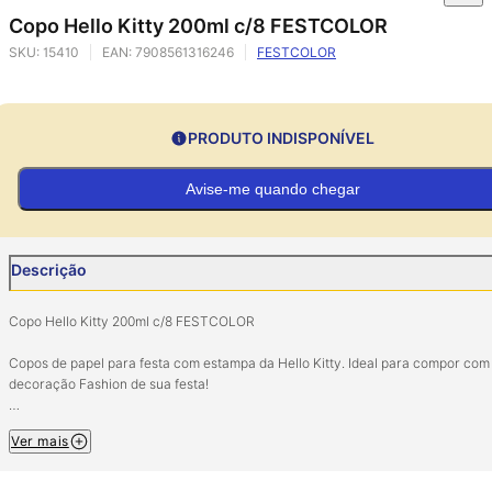
Copo Hello Kitty 200ml c/8 FESTCOLOR
SKU:
15410
EAN:
7908561316246
FESTCOLOR
PRODUTO INDISPONÍVEL
Avise-me quando chegar
Descrição
Copo Hello Kitty 200ml c/8 FESTCOLOR
Copos de papel para festa com estampa da Hello Kitty. Ideal para compor com
decoração Fashion de sua festa!
Pacote com 8 Unidades.
Ver mais
Composição: Papel
Imagem Meramente Ilustrativa