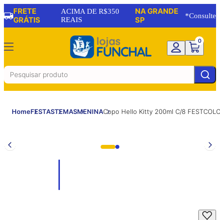
FRETE
NA GRANDE
ACIMA DE R$350
*Consulte
GRÁTIS
REAIS
SP
0
Home
FESTAS
TEMAS
MENINA
Copo Hello Kitty 200ml C/8 FESTCOL