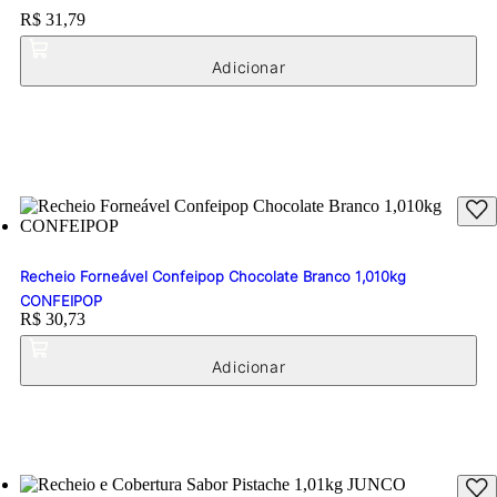
Price:
R$ 31,79
Recheio Forneável Confeipop Chocolate Branco 1,010kg
CONFEIPOP
Price:
R$ 30,73