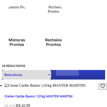
Misturas
Recheios
Prontas
Prontos
24
RESULTADOS
Creme Caribe Bueno 1,01kg MASTER MARTINI
Original price:
Price:
R$ 42,99
R$ 49,81