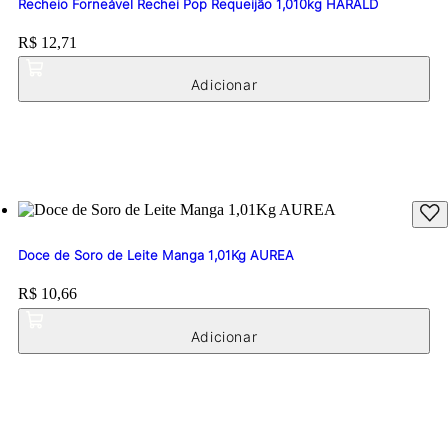
Recheio Forneável Rechei Pop Requeijão 1,010kg HARALD
Price:
R$ 12,71
Doce de Soro de Leite Manga 1,01Kg AUREA
Price:
R$ 10,66