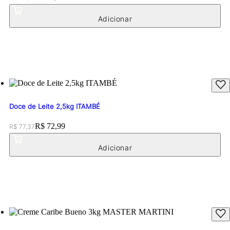
Doce de Leite 2,5kg ITAMBÉ
Original price:
Price:
R$ 72,99
R$ 77,37