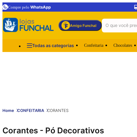
WhatsApp
Compre pelo
Amigo Funchal
Todas as categorias
Confeitaria
Chocolates
Home
CONFEITARIA
CORANTES
Corantes - Pó Decorativos