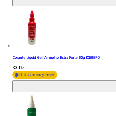
Corante Liquid Gel Vermelho Extra Forte 60g ICEBERG
Price:
R$ 11,65
R$ 11,42
no Amigo Funchal