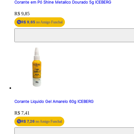
Corante em Pó Shine Metalico Dourado 5g ICEBERG
Price:
R$ 9,85
R$ 9,65
no Amigo Funchal
Corante Liquido Gel Amarelo 60g ICEBERG
Price:
R$ 7,41
R$ 7,26
no Amigo Funchal