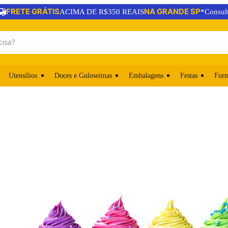
FRETE GRÁTIS
NA GRANDE SP
ACIMA DE R$350 REAIS
*Consul
Utensílios
Doces e Guloseimas
Embalagens
Festas
For