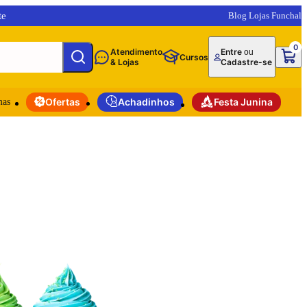
te
Blog Lojas Funchal
0
Atendimento
Entre
ou
Cursos
& Lojas
Cadastre-se
mas
Ofertas
Achadinhos
Festa Junina