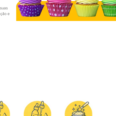
 suas
ação e