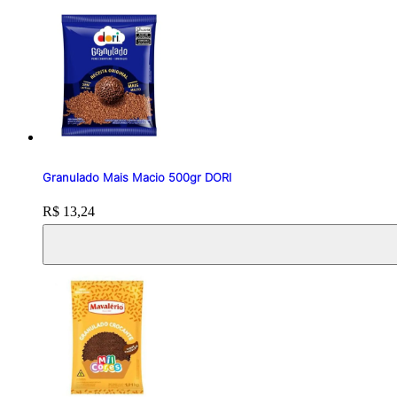
Granulado Mais Macio 500gr DORI
Price:
R$ 13,24