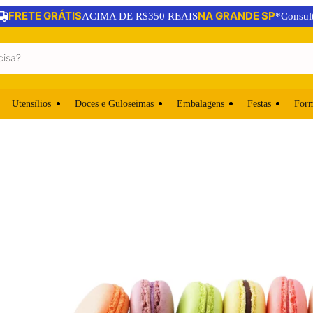
FRETE GRÁTIS
NA GRANDE SP
ACIMA DE R$350 REAIS
*Consul
Utensílios
Doces e Guloseimas
Embalagens
Festas
For