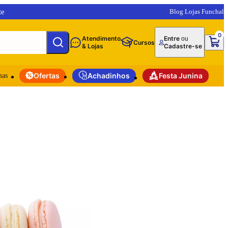
te
Blog Lojas Funchal
0
Atendimento
Entre
ou
Cursos
& Lojas
Cadastre-se
mas
Ofertas
Achadinhos
Festa Junina