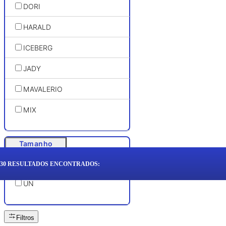
DORI
HARALD
ICEBERG
JADY
MAVALERIO
MIX
Tamanho
30
RESULTADOS ENCONTRADOS:
UN
Filtros