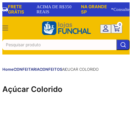
FRETE
NA GRANDE
ACIMA DE R$350
*Consulte
GRÁTIS
REAIS
SP
0
Home
CONFEITARIA
CONFEITOS
ACUCAR COLORIDO
Açúcar Colorido