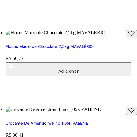
Flocos Macio de Chocolate 2,5kg MAVALÉRIO
Price:
R$ 66,77
Crocante De Amendoim Fino 1,05k VABENE
Price:
R$ 30,41