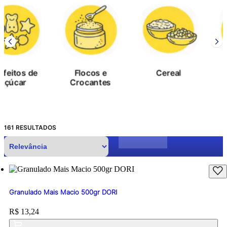
Flocos e
Cereal
Açúcar
Crocantes
Colorido
161
RESULTADOS
Granulado Mais Macio 500gr DORI
Price:
R$ 13,24