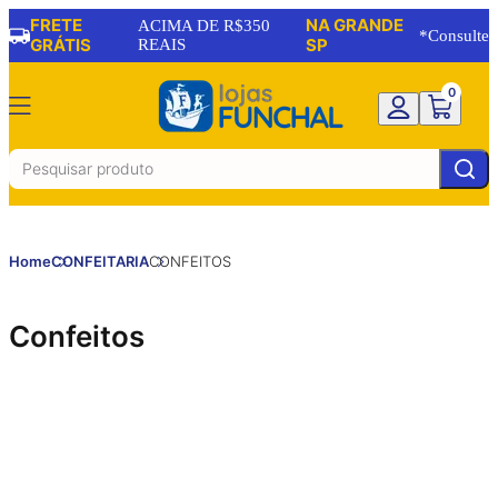
FRETE
NA GRANDE
ACIMA DE R$350
*Consulte
GRÁTIS
REAIS
SP
0
Home
CONFEITARIA
CONFEITOS
Confeitos