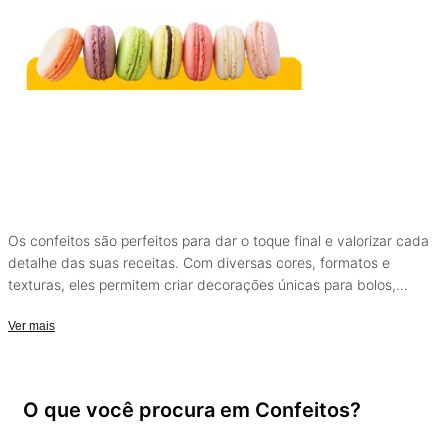
Os confeitos são perfeitos para dar o toque final e valorizar cada
detalhe das suas receitas. Com diversas cores, formatos e
texturas, eles permitem criar decorações únicas para bolos,
cupcakes, doces e sobremesas. Versáteis e fáceis de aplicar, são
Ver mais
ideais tanto para o dia a dia quanto para produções mais
elaboradas, trazendo mais charme, criatividade e destaque para
suas criações.
O que você procura em Confeitos?