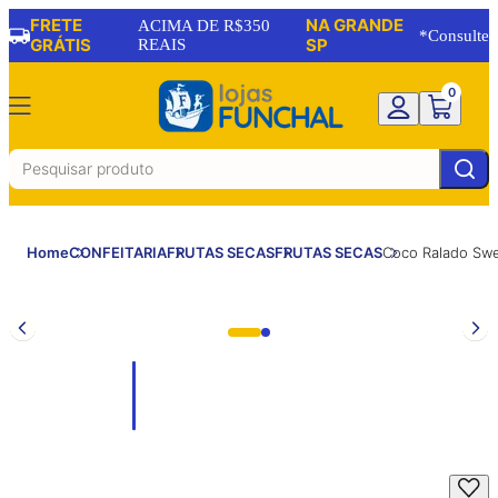
FRETE
NA GRANDE
ACIMA DE R$350
*Consulte
GRÁTIS
REAIS
SP
0
Home
CONFEITARIA
FRUTAS SECAS
FRUTAS SECAS
Coco Ralado Sw