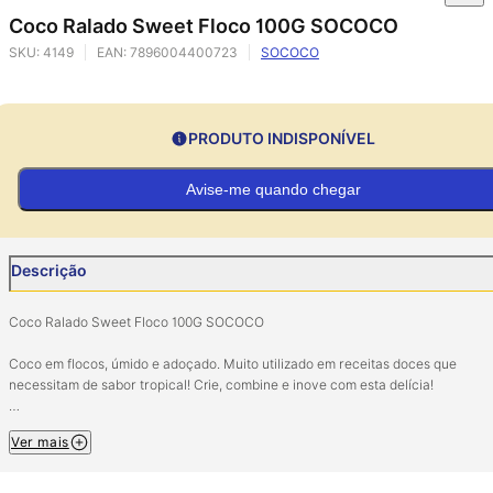
Coco Ralado Sweet Floco 100G SOCOCO
SKU:
4149
EAN:
7896004400723
SOCOCO
PRODUTO INDISPONÍVEL
Avise-me quando chegar
Descrição
Coco Ralado Sweet Floco 100G SOCOCO
Coco em flocos, úmido e adoçado. Muito utilizado em receitas doces que
necessitam de sabor tropical! Crie, combine e inove com esta delícia!
Ingredientes: Coco em floco úmido, açucar, sal, umectante INS 1520 e conserv
Ver mais
INS 223. Teor de lipídio: mínimo de 30%. Sacarose adicionada: máximo de 30%
NÃO CONTÉM GLÚTEN.