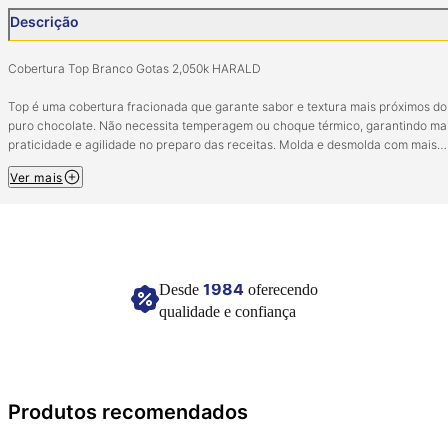
Descrição
Cobertura Top Branco Gotas 2,050k HARALD
Top é uma cobertura fracionada que garante sabor e textura mais próximos do
puro chocolate. Não necessita temperagem ou choque térmico, garantindo ma
praticidade e agilidade no preparo das receitas. Molda e desmolda com mais
rapidez proporcionando um excelente brilho e rendimento final.
Ver mais
A versão em gotas traz mais praticidade, pois não é preciso picar a cobertura 
derretê-la! Ideal para quem faz e vende trufas, pães de mel e bombons!
Ingredientes: Açúcar, gordura vegetal, leite integral em pó, emulsificantes: leci
de soja e ésteres de ácido ricinoléico interesterificado como poliglicerol e
aromatizante. ALÉRGICOS: CONTÉM DERIVADOS DE LEITE E DE SOJA. CON
1984
Desde
oferecendo
LACTOSE. NÃO CONTÉM GLÚTEN.
qualidade e confiança
Conservar em local seco e fresco.
Imagem meramente ilustrativa.
Produtos recomendados