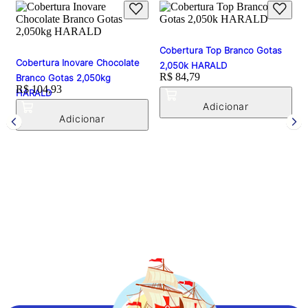
Cobertura Top Branco Gotas
Cobertura Inovare Chocolate
2,050k HARALD
Price:
R$ 84,79
Branco Gotas 2,050kg
Price:
R$ 104,93
HARALD
C
P