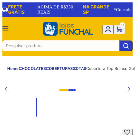
FRETE
NA GRANDE
ACIMA DE R$350
*Consulte
GRÁTIS
REAIS
SP
0
Home
CHOCOLATES
COBERTURAS
GOTAS
Cobertura Top Branco Go