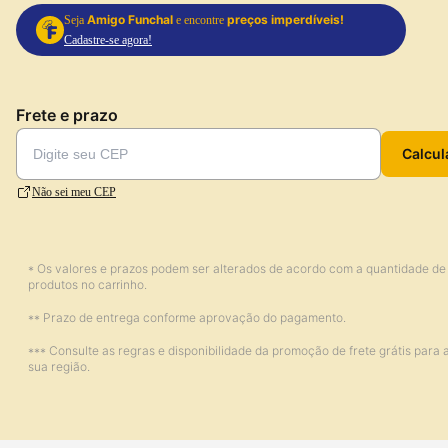
Amigo Funchal
preços imperdíveis!
Seja
e encontre
Cadastre-se agora!
Frete e prazo
Calcul
Não sei meu CEP
* Os valores e prazos podem ser alterados de acordo com a quantidade de
produtos no carrinho.
** Prazo de entrega conforme aprovação do pagamento.
*** Consulte as regras e disponibilidade da promoção de frete grátis para 
sua região.