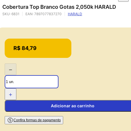
Cobertura Top Branco Gotas 2,050k HARALD
SKU:
6831
EAN:
7897077837270
HARALD
Price:
R$ 84,79
−
+
Adicionar ao carrinho
Confira formas de pagamento