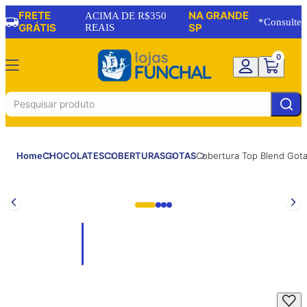
FRETE
NA GRANDE
ACIMA DE R$350
*Consulte
GRÁTIS
REAIS
SP
0
Home
CHOCOLATES
COBERTURAS
GOTAS
Cobertura Top Blend Got