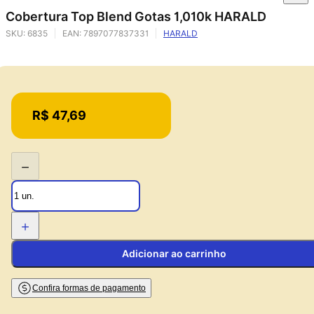
Cobertura Top Blend Gotas 1,010k HARALD
SKU:
6835
EAN:
7897077837331
HARALD
Price:
R$ 47,69
−
+
Adicionar ao carrinho
Confira formas de pagamento