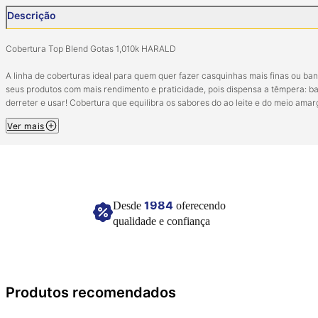
Descrição
Cobertura Top Blend Gotas 1,010k HARALD
A linha de coberturas ideal para quem quer fazer casquinhas mais finas ou ba
seus produtos com mais rendimento e praticidade, pois dispensa a têmpera: b
derreter e usar! Cobertura que equilibra os sabores do ao leite e do meio amar
A versão em gotas traz mais praticidade, pois não é preciso picar a cobertura 
Ver mais
derretê-la! Ideal para quem faz e vende trufas, pães de mel e bombons!
Ingredientes: Açúcar, gordura vegetal, cacau em pó, leite integral em pó,
emulsificantes: lecitina de soja e ésteres de ácido ricinoléico interesterificado
como poliglicerol e aromatizantes. ALÉRGICOS: CONTÉM DERIVADOS DE LEIT
DE SOJA. CONTÉM LACTOSE. NÃO CONTÉM GLÚTEN.
1984
Desde
oferecendo
qualidade e confiança
Conservar em local seco e fresco.
Imagem meramente ilustrativa.
Produtos recomendados