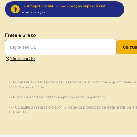
Amigo Funchal
preços imperdíveis!
Seja
e encontre
Cadastre-se agora!
Frete e prazo
Calcul
Não sei meu CEP
* Os valores e prazos podem ser alterados de acordo com a quantidade de
produtos no carrinho.
** Prazo de entrega conforme aprovação do pagamento.
*** Consulte as regras e disponibilidade da promoção de frete grátis para 
sua região.