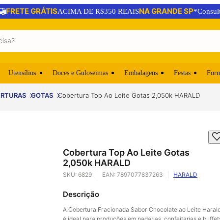
FRETE GRÁTIS
NA GRANDE SP
ACIMA DE R$350 REAIS
*Consul
Utensílios
Doces e Guloseimas
Embalagens
Festas
For
RTURAS
GOTAS
Cobertura Top Ao Leite Gotas 2,050k HARALD
Cobertura Top Ao Leite Gotas
2,050k HARALD
SKU:
6829
EAN:
7897077837263
HARALD
Descrição
A Cobertura Fracionada Sabor Chocolate ao Leite Haral
é ideal para produções em padarias, confeitarias e buffet