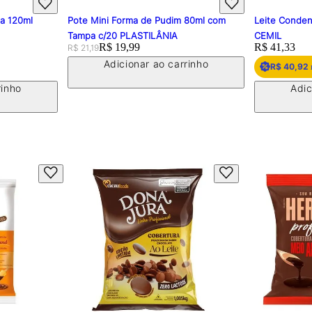
pa 120ml
Pote Mini Forma de Pudim 80ml com
Leite Conden
Tampa c/20 PLASTILÂNIA
CEMIL
Original price:
Price:
R$ 19,99
Price:
R$ 41,33
R$ 21,19
Adicionar ao carrinho
R$ 40,92
rinho
Adic