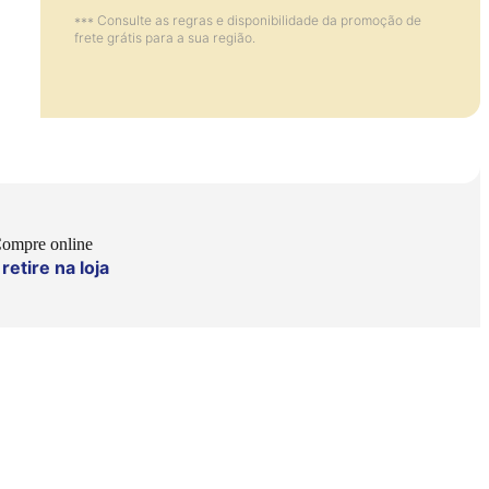
*** Consulte as regras e disponibilidade da promoção de
frete grátis para a sua região.
ompre online
retire na loja
e