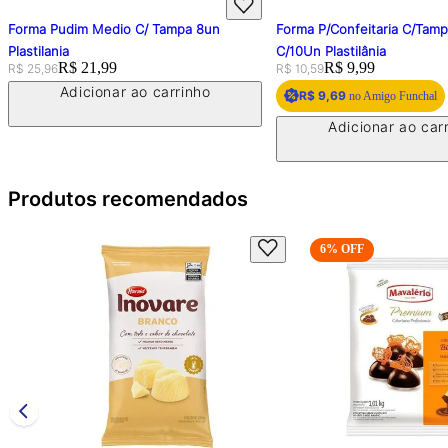
Forma Pudim Medio C/ Tampa 8un
Forma P/Confeitaria C/Tam
Plastilania
C/10Un Plastilânia
Original price:
Price:
R$ 21,99
Original price:
Price:
R$ 9,99
R$ 25,96
R$ 10,59
Adicionar ao carrinho
R$ 9,69
no Amigo Funchal
Adicionar ao car
Produtos recomendados
6
% OFF