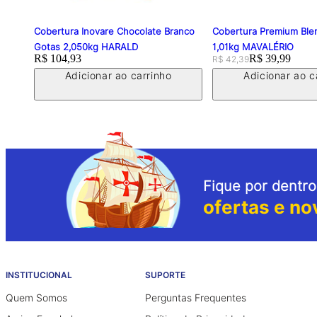
Cobertura Inovare Chocolate Branco
Cobertura Premium Ble
Gotas 2,050kg HARALD
1,01kg MAVALÉRIO
Price:
R$ 104,93
Original price:
Price:
R$ 39,99
R$ 42,39
Adicionar ao carrinho
Adicionar ao c
Fique por dentro
ofertas e no
INSTITUCIONAL
SUPORTE
Quem Somos
Perguntas Frequentes