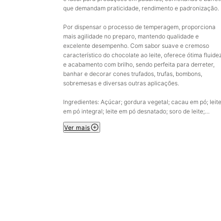
que demandam praticidade, rendimento e padronização.
Por dispensar o processo de temperagem, proporciona
mais agilidade no preparo, mantendo qualidade e
excelente desempenho. Com sabor suave e cremoso
característico do chocolate ao leite, oferece ótima fluide
e acabamento com brilho, sendo perfeita para derreter,
banhar e decorar cones trufados, trufas, bombons,
sobremesas e diversas outras aplicações.
Ingredientes: Açúcar; gordura vegetal; cacau em pó; leit
em pó integral; leite em pó desnatado; soro de leite;
emulsificantes: lecitina de soja (INS322) e poliglicerol
Ver mais
poliricinoleato (INS 476); aromatizante sintético idêntico
natural.
ALÉRGICOS: CONTÉM DERIVADOS DE SOJA E LEITE.
CONTÉM LACTOSE. NÃO CONTÉM GLÚTEN.
Informações adicionais: Produto fracionado que não
necessita temperagem.
Excelente fluidez e rendimento.