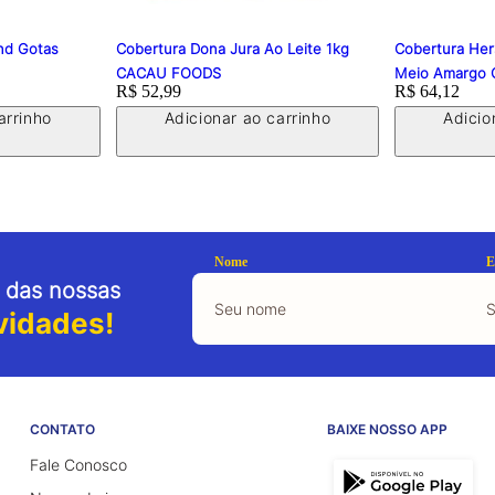
nd Gotas
Cobertura Dona Jura Ao Leite 1kg
Cobertura Her
CACAU FOODS
Meio Amargo 
Price:
R$ 52,99
Price:
R$ 64,12
arrinho
Adicionar ao carrinho
Adicio
Nome
E
 das nossas
vidades!
CONTATO
BAIXE NOSSO APP
Fale Conosco