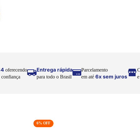
Embalagem em gotas.
Peso líquido: 2,05kg.
Armazenamento: Conservar em local seco, fresco e
arejado, com temperatura de até 25°C.
Imagem meramente ilustrativa.
84
Entrega rápida
oferecendo
Parcelamento
C
6x sem juros
 confiança
para todo o Brasil
em até
6
% OFF