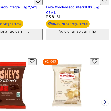
sado Integral Bag 2,5kg
Leite Condensado Integral 8% 5kg
CEMIL
Price:
R$ 81,61
R$ 80,79
no Amigo Funchal
no Amigo Funchal
ionar ao carrinho
Adicionar ao carrinho
6
% OFF