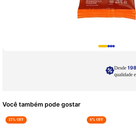
19
Desde
qualidade e
Você também pode gostar
15
% OFF
6
% OFF