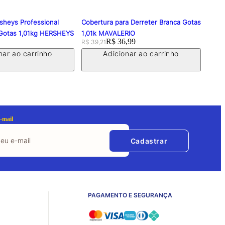
sheys Professional
Cobertura para Derreter Branca Gotas
Cober
Gotas 1,01kg HERSHEYS
1,01k MAVALERIO
HAR
Original price:
Price:
R$ 36,99
Price
R$ 4
R$ 39,21
nar ao carrinho
Adicionar ao carrinho
-mail
Cadastrar
PAGAMENTO E SEGURANÇA