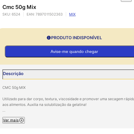
Cmc 50g Mix
SKU:
6524
EAN:
7897011502363
MIX
PRODUTO INDISPONÍVEL
Avise-me quando chegar
Descrição
CMC 50g MIX
Utilizado para dar corpo, textura, viscosidade e promover uma secagem rápid
aos alimentos. Auxilia na solubilização da gelatina!
Ingredientes: Carboximetilcelulose sódica. ALÉRGICOS: PODE CONTER LEITE,
Ver mais
OVO E SOJA. NÃO CONTÉM GLÚTEN.
Conservar em local seco e fresco.