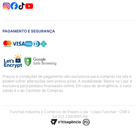
PAGAMENTO E SEGURANÇA
Preços e condições de pagamento são exclusivos para compras via site e
podem sofrer alterações sem prévio aviso. A modalidade 'Retire na Loja' é
exclusiva para pedidos finalizados online. Em caso de divergência, o valor
válido é o do Carrinho de Compras.
Funchal Indústria e Comércio de Papeis Ltda - Lojas Funchal - CNPJ:
54.513.239/0001-94