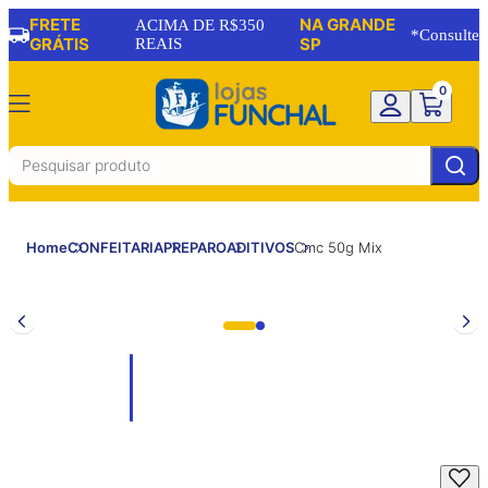
FRETE
NA GRANDE
ACIMA DE R$350
*Consulte
GRÁTIS
REAIS
SP
0
Home
CONFEITARIA
PREPARO
ADITIVOS
Cmc 50g Mix