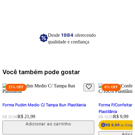
Imagem meramente ilustrativa.
1984
Desde
oferecendo
qualidade e confiança
Você também pode gostar
15
% OFF
6
% OFF
Forma Pudim Medio C/ Tampa 8un Plastilania
Forma P/Confeitari
Plastilânia
Original price:
Price:
R$ 21,99
Original price:
Price:
R$ 9,99
R$ 25,96
R$ 10,59
Adicionar ao carrinho
R$ 9,69
no Amigo 
Adicio