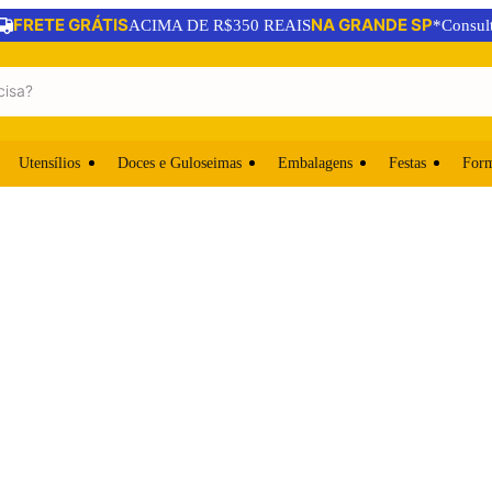
FRETE GRÁTIS
NA GRANDE SP
ACIMA DE R$350 REAIS
*Consul
Utensílios
Doces e Guloseimas
Embalagens
Festas
For