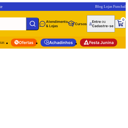
te
Blog Lojas Funchal
0
Atendimento
Entre
ou
Cursos
& Lojas
Cadastre-se
mas
Ofertas
Achadinhos
Festa Junina