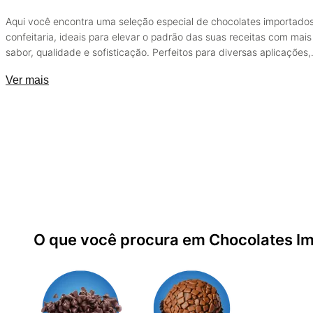
Aqui você encontra uma seleção especial de chocolates importado
confeitaria, ideais para elevar o padrão das suas receitas com mais
sabor, qualidade e sofisticação. Perfeitos para diversas aplicações,
garantem um acabamento diferenciado e um resultado profissional
Ver mais
cada preparo.
O que você procura em Chocolates I