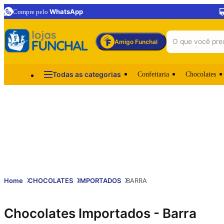
17
% OFF
WhatsApp
Compre pelo
Amigo Funchal
Todas as categorias
Confeitaria
Chocolates
Home
CHOCOLATES
IMPORTADOS
BARRA
Chocolates Importados - Barra