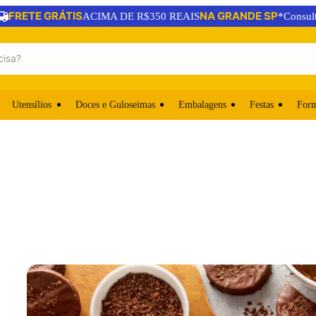
FRETE GRÁTIS
NA GRANDE SP
ACIMA DE R$350 REAIS
*Consul
Utensílios
Doces e Guloseimas
Embalagens
Festas
For