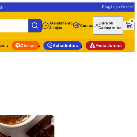
te
Blog Lojas Funchal
0
Atendimento
Entre
ou
Cursos
& Lojas
Cadastre-se
mas
Ofertas
Achadinhos
Festa Junina