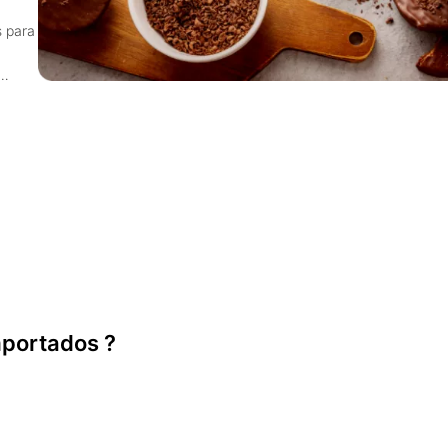
s para
 em
mportados ?