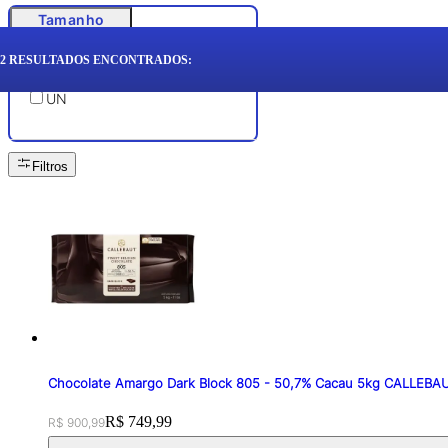
Tamanho
2
RESULTADOS ENCONTRADOS:
UN
Filtros
Chocolate Amargo Dark Block 805 - 50,7% Cacau 5kg CALLEBA
Original price:
Price:
R$ 749,99
R$ 900,99