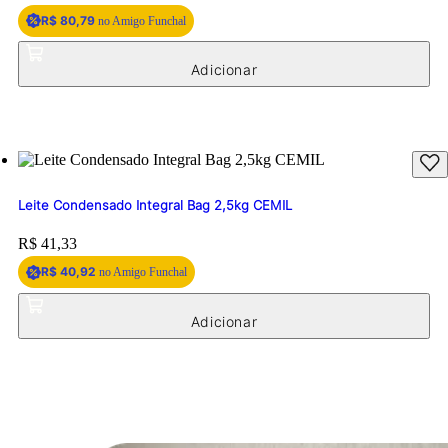
R$ 80,79
no Amigo Funchal
Leite Condensado Integral Bag 2,5kg CEMIL
Price:
R$ 41,33
R$ 40,92
no Amigo Funchal