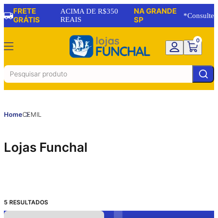
FRETE
NA GRANDE
17
% OFF
ACIMA DE R$350
*Consulte
GRÁTIS
REAIS
SP
0
Home
CEMIL
Lojas Funchal
5
RESULTADOS