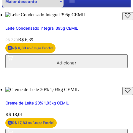
Leite Condensado Integral 395g CEMIL
Original price:
Price:
R$ 6,39
R$ 7,73
R$ 6,33
no Amigo Funchal
Creme de Leite 20% 1,03kg CEMIL
Price:
R$ 18,01
R$ 17,83
no Amigo Funchal