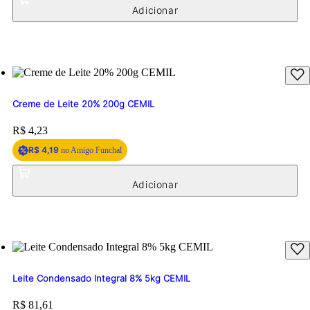
Creme de Leite 20% 200g CEMIL
Price:
R$ 4,23
R$ 4,19
no Amigo Funchal
Leite Condensado Integral 8% 5kg CEMIL
Price:
R$ 81,61