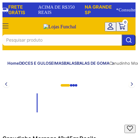
FRETE
NA GRANDE
ACIMA DE R$350
*Consulte
GRÁTIS
REAIS
SP
0
Home
DOCES E GULOSEIMAS
BALAS
BALAS DE GOMA
Canudinho Mor