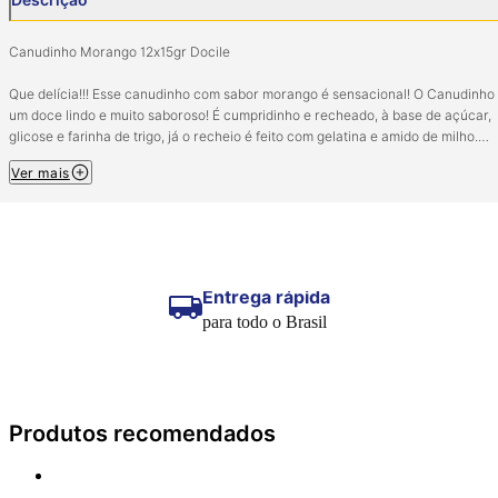
Canudinho Morango 12x15gr Docile
Que delícia!!! Esse canudinho com sabor morango é sensacional! O Canudinho
um doce lindo e muito saboroso! É cumpridinho e recheado, à base de açúcar,
glicose e farinha de trigo, já o recheio é feito com gelatina e amido de milho.
Ver mais
Ingredientes:
Açúcar, xarope de glicose, farinha de trigo (enriquecida com ferro e ácido fólico
água, amido modificado, umectante glicerina, gordura de palma, acidulante ác
cítrico, óleo vegetal de coco e palmiste não hidrogenado, aromatizantes,
gelificante gelatina, regulador de acidez citrato de sódio, emulsificante mono e
diglicerídeos de ácidos graxos com propilenoglicol, corante inorgânico dióxido
Entrega rápida
titânio, corante artificial vermelho 40.
para todo o Brasil
ALÉRGICOS: CONTÉM DERIVADOS DE TRIGO. PODE CONTER SOJA, CENTEIO
CEVADA E AVEIA. CONTÉM GLÚTEN.
Manter em local seco e fresco.
Produtos recomendados
Imagem meramente ilustrativa.