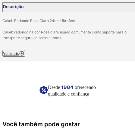
Descrição
Cakeb Redondo Rosa Claro 24cm Ultrafest
Cakeb redondo na cor Rosa claro usado comumente como suporte para o
transporte seguro de bolos e tortas.
Tamanho: 24cm (Diâm).
Ver mais
Material: Papelão e composto poliéster.
Imagem meramente ilustrativa.
1984
Desde
oferecendo
qualidade e confiança
Você também pode gostar