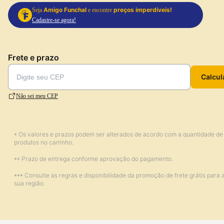
Amigo Funchal
preços imperdíveis!
Seja
e encontre
Cadastre-se agora!
Frete e prazo
Calcul
Não sei meu CEP
* Os valores e prazos podem ser alterados de acordo com a quantidade de
produtos no carrinho.
** Prazo de entrega conforme aprovação do pagamento.
*** Consulte as regras e disponibilidade da promoção de frete grátis para 
sua região.