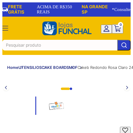
FRETE
NA GRANDE
ACIMA DE R$350
*Consulte
GRÁTIS
REAIS
SP
0
Home
UTENSILIOS
CAKE BOARDS
MDF
Cakeb Redondo Rosa Claro 24