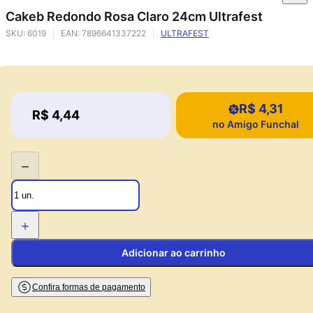
Cakeb Redondo Rosa Claro 24cm Ultrafest
SKU:
6019
EAN:
7896641337222
ULTRAFEST
R$ 4,31
Price:
R$ 4,44
Price:
no Amigo Funchal
−
+
Adicionar ao carrinho
Confira formas de pagamento