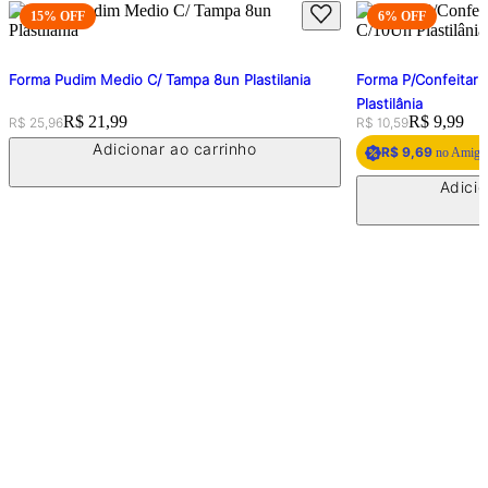
15
% OFF
6
% OFF
Forma Pudim Medio C/ Tampa 8un Plastilania
Forma P/Confeitari
Plastilânia
Original price:
Price:
R$ 21,99
Original price:
Price:
R$ 9,99
R$ 25,96
R$ 10,59
Adicionar ao carrinho
R$ 9,69
no Amigo 
Adicio