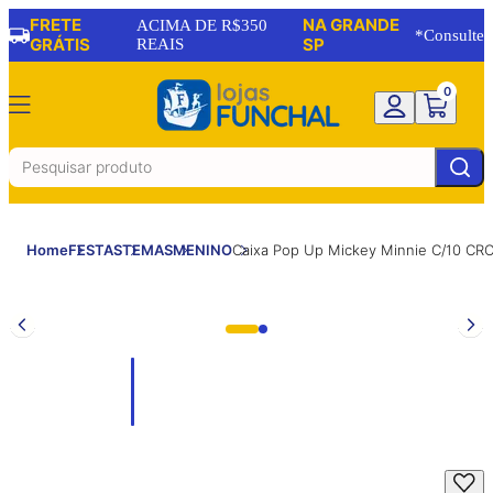
FRETE
NA GRANDE
ACIMA DE R$350
*Consulte
GRÁTIS
REAIS
SP
0
Home
FESTAS
TEMAS
MENINO
Caixa Pop Up Mickey Minnie C/10 C