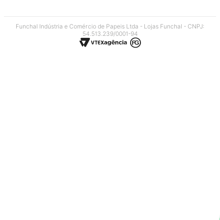
Funchal Indústria e Comércio de Papeis Ltda - Lojas Funchal - CNPJ:
54.513.239/0001-94