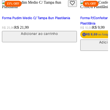
15
% OFF
6
% OFF
Forma Pudim Medio C/ Tampa 8un Plastilania
Forma P/Confeitari
Plastilânia
Original price:
Price:
R$ 21,99
Original price:
Price:
R$ 9,99
R$ 25,96
R$ 10,59
Adicionar ao carrinho
R$ 9,69
no Amigo 
Adicio