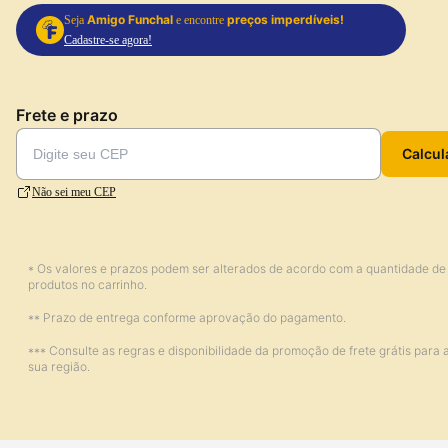
Amigo Funchal
preços imperdíveis!
Seja
e encontre
Cadastre-se agora!
Frete e prazo
Calcul
Não sei meu CEP
* Os valores e prazos podem ser alterados de acordo com a quantidade de
produtos no carrinho.
** Prazo de entrega conforme aprovação do pagamento.
*** Consulte as regras e disponibilidade da promoção de frete grátis para 
sua região.