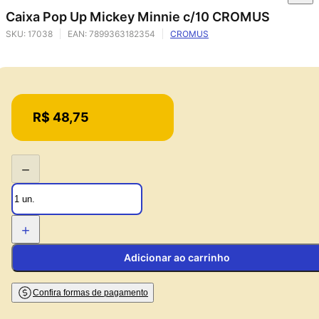
Caixa Pop Up Mickey Minnie c/10 CROMUS
SKU:
17038
EAN:
7899363182354
CROMUS
Price:
R$ 48,75
−
+
Adicionar ao carrinho
Confira formas de pagamento