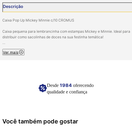
Descrição
Caixa Pop Up Mickey Minnie c/10 CROMUS
Caixa pequena para lembrancinha com estampas Mickey e Minnie. Ideal para
distribuir como sacolinhas de doces na sua festinha temática!
Pacote com 10 unidades.
Ver mais
Composição: papel cartão e pigmento colorido.
Ref: 13004105.
Imagem meramente ilustrativa.
1984
Desde
oferecendo
qualidade e confiança
Você também pode gostar