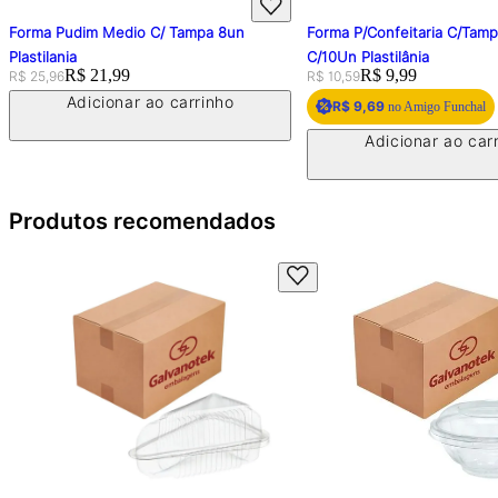
Forma Pudim Medio C/ Tampa 8un
Forma P/Confeitaria C/Tam
Plastilania
C/10Un Plastilânia
Original price:
Price:
R$ 21,99
Original price:
Price:
R$ 9,99
R$ 25,96
R$ 10,59
Adicionar ao carrinho
R$ 9,69
no Amigo Funchal
Adicionar ao car
Produtos recomendados