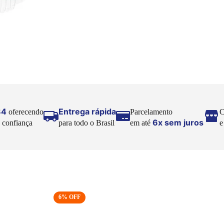
84
Entrega rápida
oferecendo
Parcelamento
C
6x sem juros
 confiança
para todo o Brasil
em até
6
% OFF