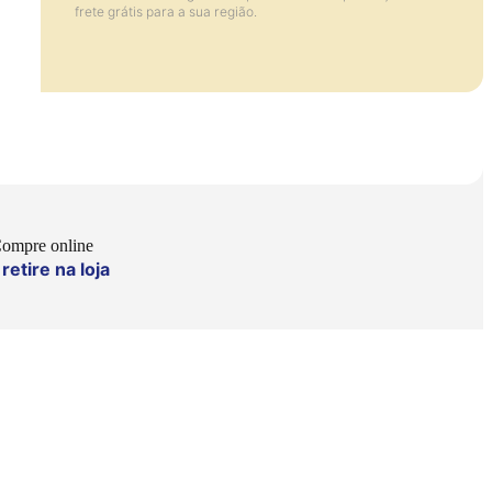
frete grátis para a sua região.
ompre online
retire na loja
e