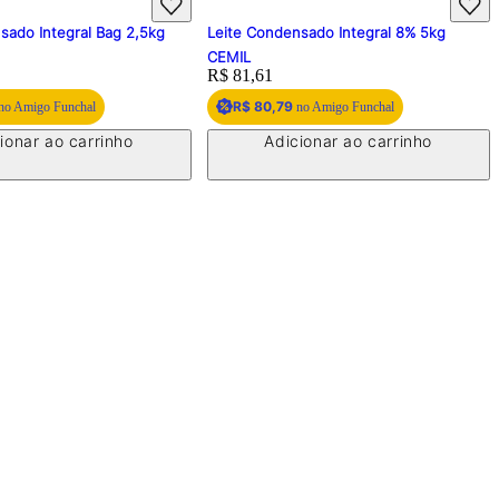
sado Integral Bag 2,5kg
Leite Condensado Integral 8% 5kg
CEMIL
Price:
R$ 81,61
R$ 80,79
no Amigo Funchal
no Amigo Funchal
ionar ao carrinho
Adicionar ao carrinho