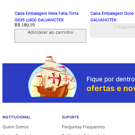
Caixa Embalagem Meia Fatia Torta
Caixa Embalagem Doce
G635 c/400 GALVANOTEK
GALVANOTEK
Price:
R$ 180,19
Indisponív
Adicionar ao carrinho
Fique por dentro
ofertas e no
INSTITUCIONAL
SUPORTE
Quem Somos
Perguntas Frequentes