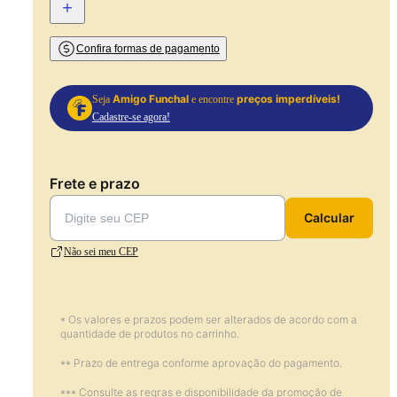
+
Confira formas de pagamento
Amigo Funchal
preços imperdíveis!
Seja
e encontre
Cadastre-se agora!
Frete e prazo
Calcular
Não sei meu CEP
* Os valores e prazos podem ser alterados de acordo com a
quantidade de produtos no carrinho.
** Prazo de entrega conforme aprovação do pagamento.
*** Consulte as regras e disponibilidade da promoção de