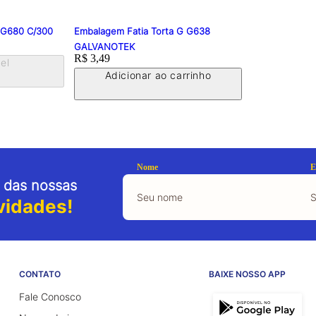
 G680 C/300
Embalagem Fatia Torta G G638
GALVANOTEK
Price:
R$ 3,49
el
Adicionar ao carrinho
Nome
E
 das nossas
vidades!
CONTATO
BAIXE NOSSO APP
Fale Conosco