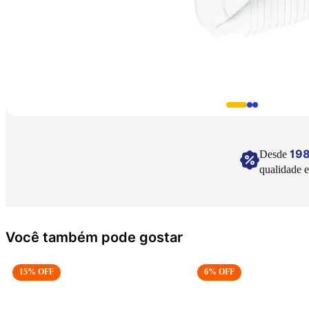
19
Desde
qualidade e
Você também pode gostar
15
% OFF
6
% OFF