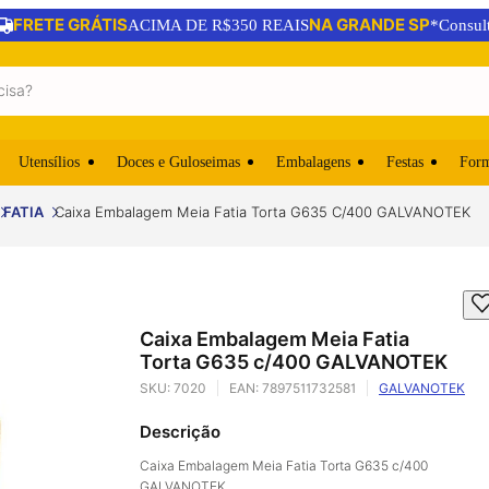
FRETE GRÁTIS
NA GRANDE SP
ACIMA DE R$350 REAIS
*Consul
Utensílios
Doces e Guloseimas
Embalagens
Festas
For
FATIA
Caixa Embalagem Meia Fatia Torta G635 C/400 GALVANOTEK
Caixa Embalagem Meia Fatia
Torta G635 c/400 GALVANOTEK
SKU:
7020
EAN:
7897511732581
GALVANOTEK
Descrição
Caixa Embalagem Meia Fatia Torta G635 c/400
GALVANOTEK