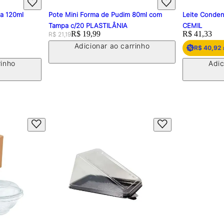
pa 120ml
Pote Mini Forma de Pudim 80ml com
Leite Conden
Tampa c/20 PLASTILÂNIA
CEMIL
Original price:
Price:
R$ 19,99
Price:
R$ 41,33
R$ 21,19
Adicionar ao carrinho
R$ 40,92
rinho
Adic