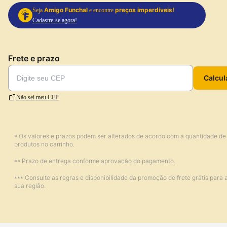
Amigo Funchal
preços imperdíveis!
Seja
e encontre
Cadastre-se agora!
Frete e prazo
Calcul
Não sei meu CEP
* Os valores e prazos podem ser alterados de acordo com a quantidade de
produtos no carrinho.
** Prazo de entrega conforme aprovação do pagamento.
*** Consulte as regras e disponibilidade da promoção de frete grátis para 
sua região.