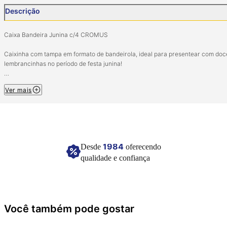
Descrição
Caixa Bandeira Junina c/4 CROMUS
Caixinha com tampa em formato de bandeirola, ideal para presentear com doc
lembrancinhas no período de festa junina!
Pacote com 4 unidades.
Ver mais
Tamanho: 11cm x 4cm.
Composição: Papel cartão e pigmentos coloridos.
Ref: 23012571.
Imagem meramente ilustrativa.
1984
Desde
oferecendo
qualidade e confiança
Você também pode gostar