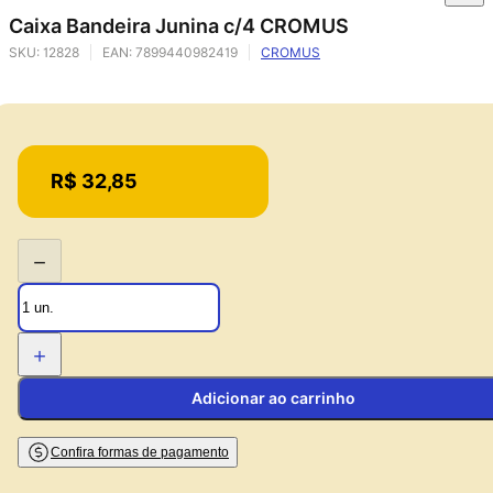
Caixa Bandeira Junina c/4 CROMUS
SKU:
12828
EAN:
7899440982419
CROMUS
Price:
R$ 32,85
−
+
Adicionar ao carrinho
Confira formas de pagamento