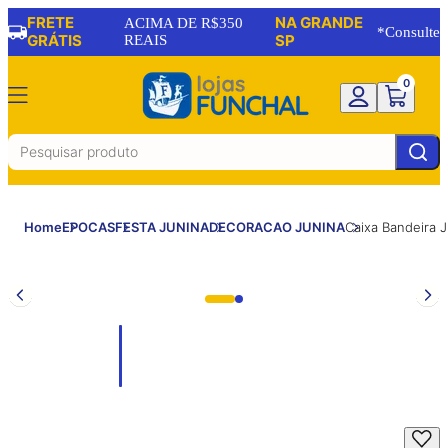
FRETE
NA GRANDE
ACIMA DE R$350
*Consulte
GRÁTIS
REAIS
SP
0
Home
EPOCAS
FESTA JUNINA
DECORACAO JUNINA
Caixa Bandeira