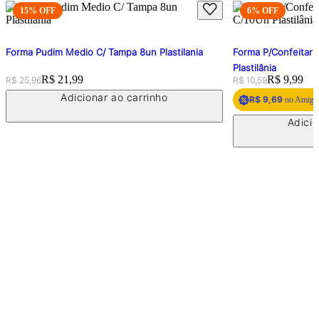
15
% OFF
6
% OFF
Forma Pudim Medio C/ Tampa 8un Plastilania
Forma P/Confeitari
Plastilânia
Original price:
Price:
R$ 21,99
Original price:
Price:
R$ 9,99
R$ 25,96
R$ 10,59
Adicionar ao carrinho
R$ 9,69
no Amigo 
Adicio