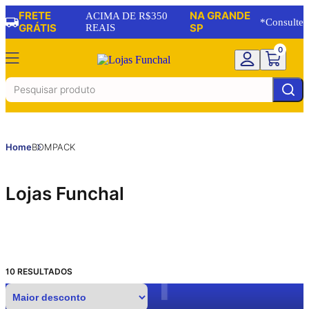
FRETE
NA GRANDE
ACIMA DE R$350
*Consulte
GRÁTIS
REAIS
SP
0
Home
BOMPACK
Lojas Funchal
10
RESULTADOS