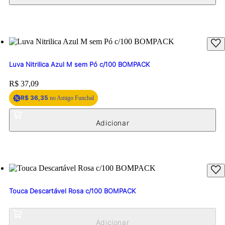
Luva Nitrilica Azul M sem Pó c/100 BOMPACK
Price:
R$ 37,09
R$ 36,35
no Amigo Funchal
Touca Descartável Rosa c/100 BOMPACK