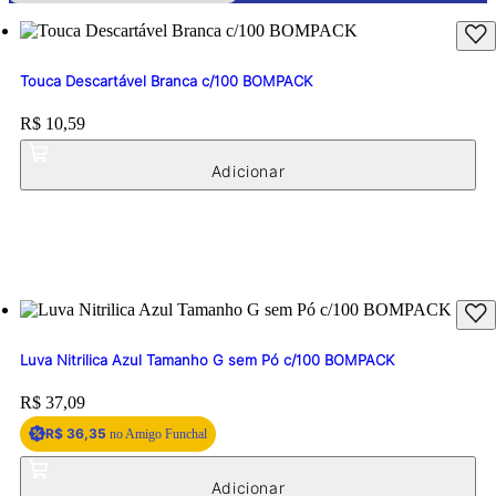
Touca Descartável Branca c/100 BOMPACK
Price:
R$ 10,59
Luva Nitrilica Azul Tamanho G sem Pó c/100 BOMPACK
Price:
R$ 37,09
R$ 36,35
no Amigo Funchal