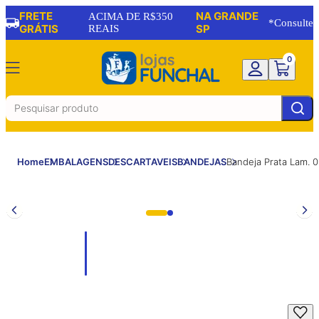
FRETE
NA GRANDE
ACIMA DE R$350
*Consulte
GRÁTIS
REAIS
SP
0
Home
EMBALAGENS
DESCARTAVEIS
BANDEJAS
Bandeja Prata Lam.