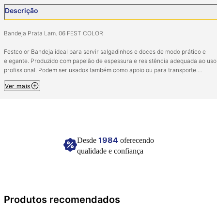
Descrição
Bandeja Prata Lam. 06 FEST COLOR
Festcolor Bandeja ideal para servir salgadinhos e doces de modo prático e
elegante. Produzido com papelão de espessura e resistência adequada ao uso
profissional. Podem ser usados também como apoio ou para transporte.
Ver mais
Composição: Papel e poliester
Tamanho: 39Cm
Imagem meramente ilustrativa
1984
Desde
oferecendo
qualidade e confiança
Produtos recomendados