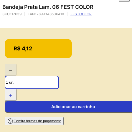
Bandeja Prata Lam. 06 FEST COLOR
SKU:
17639
EAN:
7899348506410
FESTCOLOR
Price:
R$ 4,12
−
+
Adicionar ao carrinho
Confira formas de pagamento