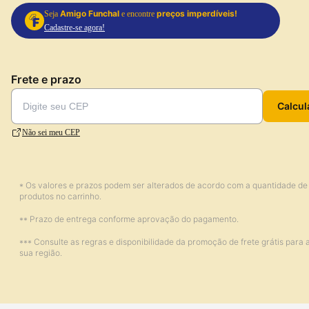
Amigo Funchal
preços imperdíveis!
Seja
e encontre
Cadastre-se agora!
Frete e prazo
Calcul
Não sei meu CEP
* Os valores e prazos podem ser alterados de acordo com a quantidade de
produtos no carrinho.
** Prazo de entrega conforme aprovação do pagamento.
*** Consulte as regras e disponibilidade da promoção de frete grátis para 
sua região.