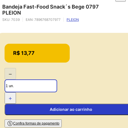
Bandeja Fast-Food Snack´s Bege 0797
PLEION
SKU:
7039
EAN:
7896768707977
PLEION
Price:
R$ 13,77
−
+
Adicionar ao carrinho
Confira formas de pagamento