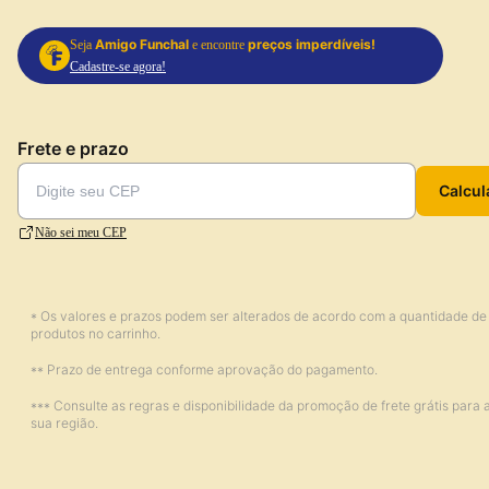
Amigo Funchal
preços imperdíveis!
Seja
e encontre
Cadastre-se agora!
Frete e prazo
Calcul
Não sei meu CEP
* Os valores e prazos podem ser alterados de acordo com a quantidade de
produtos no carrinho.
** Prazo de entrega conforme aprovação do pagamento.
*** Consulte as regras e disponibilidade da promoção de frete grátis para 
sua região.