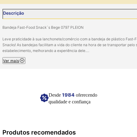
Descrição
Bandeja Fast-Food Snack´s Bege 0797 PLEION
Leve praticidade à sua lanchonete/comércio com a bandeja de plástico Fast-
Snacks! As bandejas facilitam a vida do cliente na hora de se transportar pelo 
estabelecimento, melhorando a experiência dele.
Ver mais
Tamanho: 34,7 cm (C) x 23,5 cm (L) x 2,3 cm (A) Ext.
Capacidade: N/I
Código: 0797
Imagem meramente ilustrativa.
1984
Desde
oferecendo
qualidade e confiança
Produtos recomendados