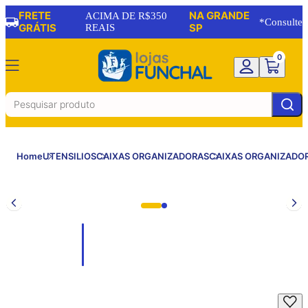
FRETE
NA GRANDE
ACIMA DE R$350
*Consulte
GRÁTIS
REAIS
SP
0
Home
UTENSILIOS
CAIXAS ORGANIZADORAS
CAIXAS ORGANIZADO