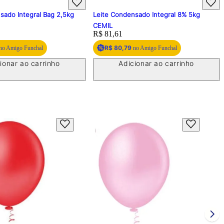
sado Integral Bag 2,5kg
Leite Condensado Integral 8% 5kg
CEMIL
Price:
R$ 81,61
R$ 80,79
no Amigo Funchal
no Amigo Funchal
ionar ao carrinho
Adicionar ao carrinho