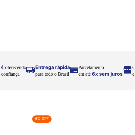
84
Entrega rápida
oferecendo
Parcelamento
C
6x sem juros
 confiança
para todo o Brasil
em até
6
% OFF