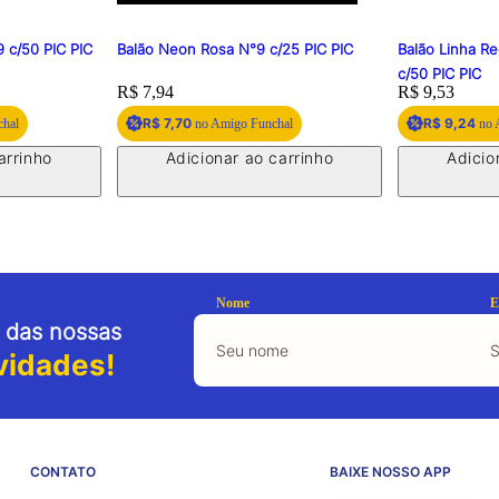
 c/50 PIC PIC
Balão Neon Rosa N°9 c/25 PIC PIC
Balão Linha R
c/50 PIC PIC
Price:
R$ 7,94
Price:
R$ 9,53
R$ 7,70
R$ 9,24
chal
no Amigo Funchal
no 
arrinho
Adicionar ao carrinho
Adicio
Nome
E
 das nossas
vidades!
CONTATO
BAIXE NOSSO APP