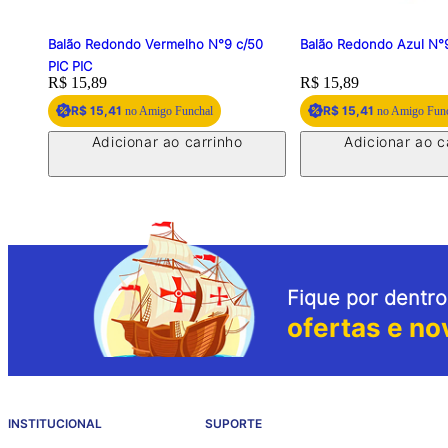
Balão Redondo Vermelho N°9 c/50
Balão Redondo Azul N°9
PIC PIC
Price:
R$ 15,89
Price:
R$ 15,89
R$ 15,41
R$ 15,41
no Amigo Funchal
no Amigo Fun
Adicionar ao carrinho
Adicionar ao c
Fique por dentro
ofertas e no
INSTITUCIONAL
SUPORTE