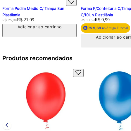
Forma Pudim Medio C/ Tampa 8un
Forma P/Confeitaria C/Tam
Plastilania
C/10Un Plastilânia
Original price:
Price:
R$ 21,99
Original price:
Price:
R$ 9,99
R$ 25,96
R$ 10,59
Adicionar ao carrinho
R$ 9,69
no Amigo Funchal
Adicionar ao car
Produtos recomendados