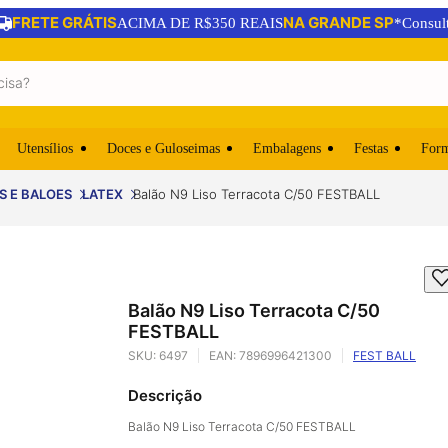
FRETE GRÁTIS
NA GRANDE SP
ACIMA DE R$350 REAIS
*Consul
Utensílios
Doces e Guloseimas
Embalagens
Festas
For
S E BALOES
LATEX
Balão N9 Liso Terracota C/50 FESTBALL
Balão N9 Liso Terracota C/50
FESTBALL
SKU:
6497
EAN:
7896996421300
FEST BALL
Descrição
Balão N9 Liso Terracota C/50 FESTBALL