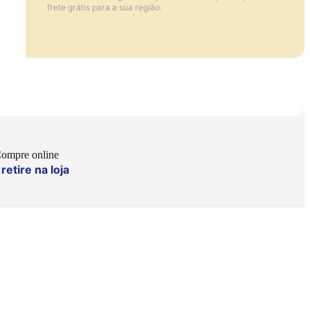
frete grátis para a sua região.
ompre online
retire na loja
e