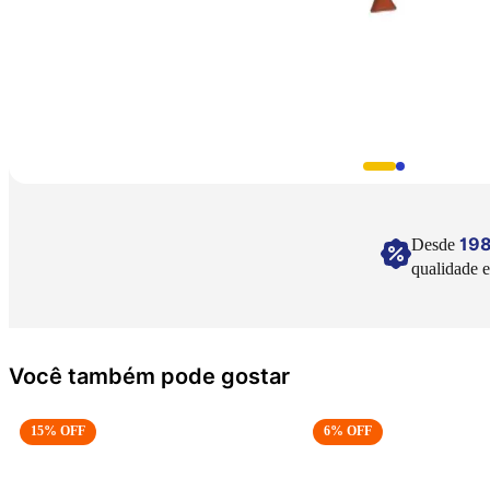
19
Desde
qualidade e
Você também pode gostar
15
% OFF
6
% OFF