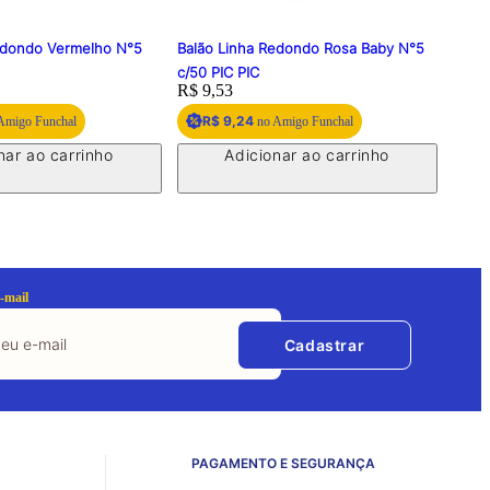
edondo Vermelho N°5
Balão Linha Redondo Rosa Baby N°5
Balão
c/50 PIC PIC
Price:
R$ 9,53
Price
R$ 1
R$ 9,24
R
Amigo Funchal
no Amigo Funchal
nar ao carrinho
Adicionar ao carrinho
-mail
Cadastrar
PAGAMENTO E SEGURANÇA