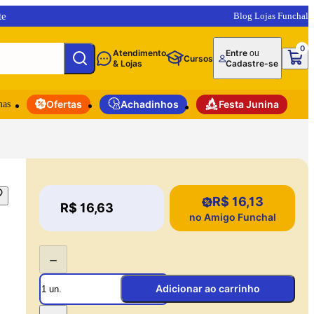
te
Blog Lojas Funchal
0
Atendimento
Entre
ou
Cursos
& Lojas
Cadastre-se
mas
Ofertas
Achadinhos
Festa Junina
R$ 16,13
Price:
R$ 16,63
Price:
no Amigo Funchal
−
Adicionar ao carrinho