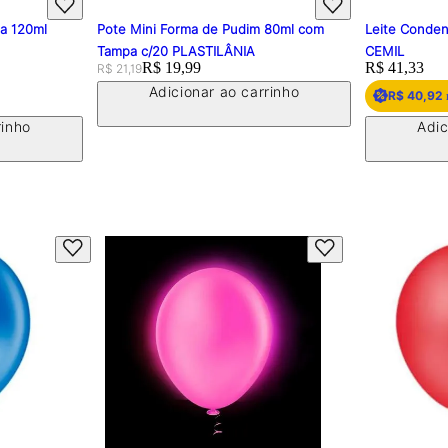
pa 120ml
Pote Mini Forma de Pudim 80ml com
Leite Conden
Tampa c/20 PLASTILÂNIA
CEMIL
Original price:
Price:
R$ 19,99
Price:
R$ 41,33
R$ 21,19
Adicionar ao carrinho
R$ 40,92
rinho
Adic