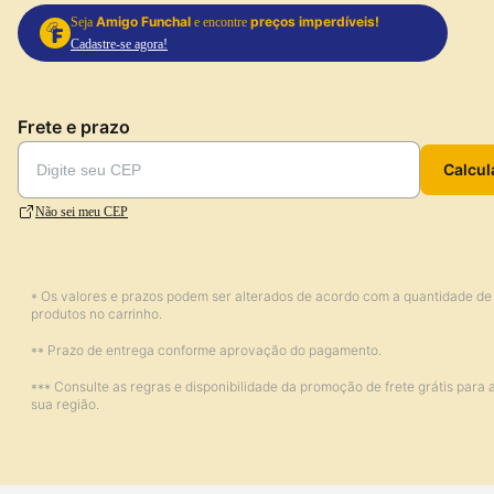
Amigo Funchal
preços imperdíveis!
Seja
e encontre
Cadastre-se agora!
Frete e prazo
Calcul
Não sei meu CEP
* Os valores e prazos podem ser alterados de acordo com a quantidade de
produtos no carrinho.
** Prazo de entrega conforme aprovação do pagamento.
*** Consulte as regras e disponibilidade da promoção de frete grátis para 
sua região.