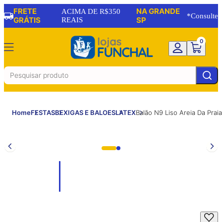
FRETE
NA GRANDE
ACIMA DE R$350
*Consulte
GRÁTIS
REAIS
SP
0
Home
FESTAS
BEXIGAS E BALOES
LATEX
Balão N9 Liso Areia Da Pra