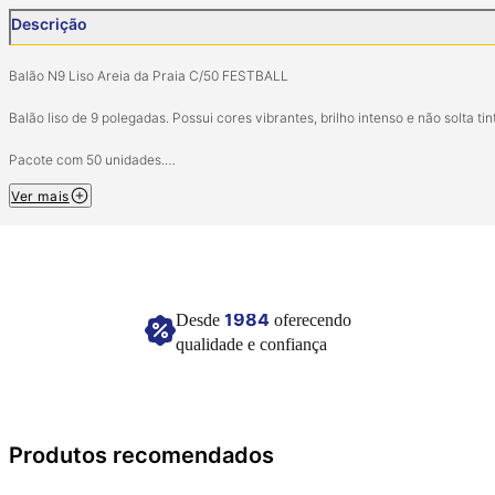
Descrição
Balão N9 Liso Areia da Praia C/50 FESTBALL
Balão liso de 9 polegadas. Possui cores vibrantes, brilho intenso e não solta tin
Pacote com 50 unidades.
Tamanho: 9 polegadas (22,8cm).
Ver mais
Composição: Látex.
Imagem meramente ilustrativa.
1984
Desde
oferecendo
qualidade e confiança
Produtos recomendados