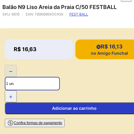
Balão N9 Liso Areia da Praia C/50 FESTBALL
SKU:
6618
EAN:
7896996400459
FEST BALL
R$ 16,13
Price:
R$ 16,63
Price:
no Amigo Funchal
−
+
Adicionar ao carrinho
Confira formas de pagamento