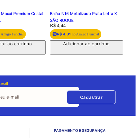
 Maxxi Premium Cristal
Balão N16 Metalizado Prata Letra X
Balão
L
SÃO ROQUE
SÃO
Price:
R$ 4,44
Price
R$ 4
R$ 4,31
R
 Amigo Funchal
no Amigo Funchal
nar ao carrinho
Adicionar ao carrinho
-mail
Cadastrar
PAGAMENTO E SEGURANÇA