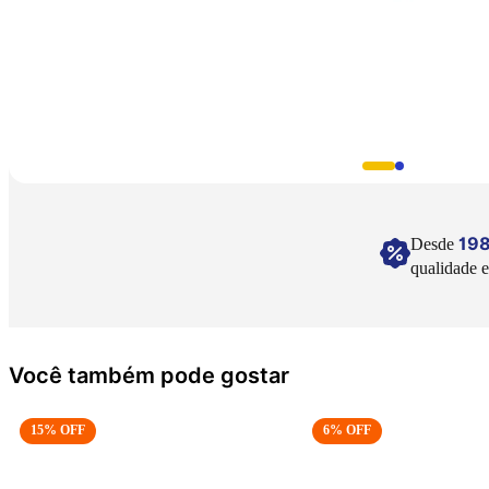
19
Desde
qualidade e
Você também pode gostar
15
% OFF
6
% OFF