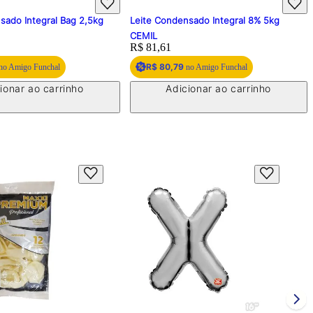
sado Integral Bag 2,5kg
Leite Condensado Integral 8% 5kg
CEMIL
Price:
R$ 81,61
R$ 80,79
no Amigo Funchal
no Amigo Funchal
ionar ao carrinho
Adicionar ao carrinho