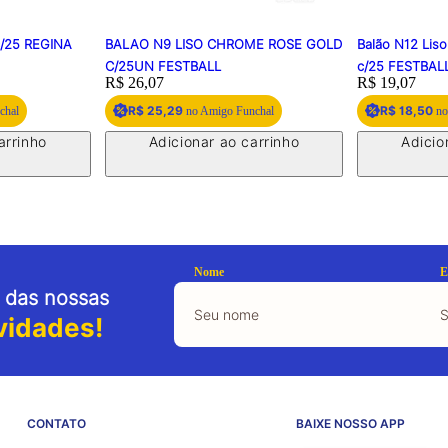
c/25 REGINA
BALAO N9 LISO CHROME ROSE GOLD
Balão N12 Liso
C/25UN FESTBALL
c/25 FESTBAL
Price:
R$ 26,07
Price:
R$ 19,07
R$ 25,29
R$ 18,50
chal
no Amigo Funchal
no
arrinho
Adicionar ao carrinho
Adicio
Nome
E
 das nossas
vidades!
CONTATO
BAIXE NOSSO APP