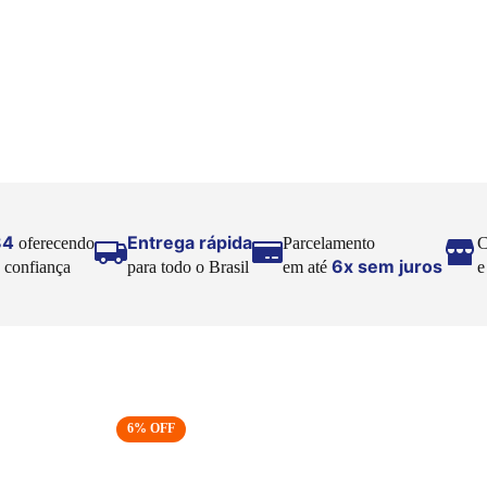
84
Entrega rápida
oferecendo
Parcelamento
C
6x sem juros
 confiança
para todo o Brasil
em até
6
% OFF