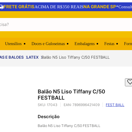
FRETE GRÁTIS
NA GRANDE SP
ACIMA DE R$350 REAIS
*Consul
Utensílios
Doces e Guloseimas
Embalagens
Festas
For
AS E BALOES
LATEX
Balão N5 Liso Tiffany C/50 FESTBALL
Balão N5 Liso Tiffany C/50
FESTBALL
SKU:
17043
EAN:
7896996421409
FEST BALL
Descrição
Balão N5 Liso Tiffany C/50 FESTBALL