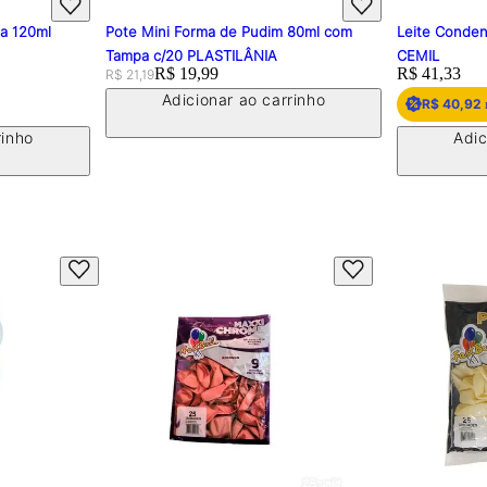
pa 120ml
Pote Mini Forma de Pudim 80ml com
Leite Conden
Tampa c/20 PLASTILÂNIA
CEMIL
Original price:
Price:
R$ 19,99
Price:
R$ 41,33
R$ 21,19
Adicionar ao carrinho
R$ 40,92
rinho
Adic