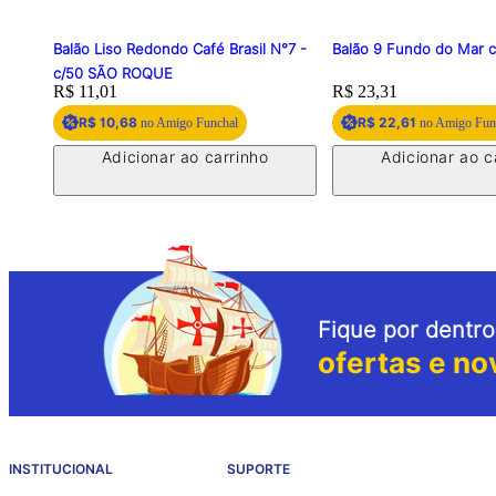
Balão Liso Redondo Café Brasil N°7 -
Balão 9 Fundo do Mar 
c/50 SÃO ROQUE
Price:
R$ 11,01
Price:
R$ 23,31
R$ 10,68
R$ 22,61
no Amigo Funchal
no Amigo Fun
Adicionar ao carrinho
Adicionar ao c
Fique por dentro
ofertas e no
INSTITUCIONAL
SUPORTE