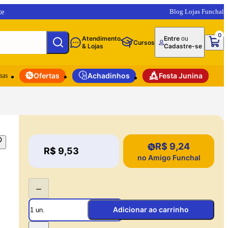
te
Blog Lojas Funchal
0
Atendimento
Entre
ou
Cursos
& Lojas
Cadastre-se
mas
Ofertas
Achadinhos
Festa Junina
R$ 9,24
Price:
R$ 9,53
Price:
no Amigo Funchal
−
Adicionar ao carrinho