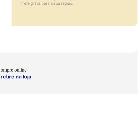
frete grátis para a sua região.
ompre online
retire na loja
e