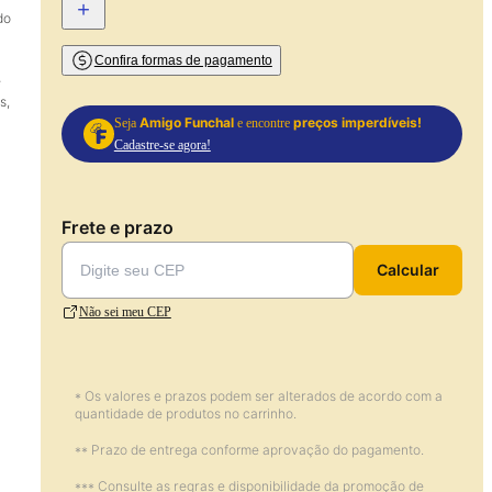
+
do
Confira formas de pagamento
e
s,
Amigo Funchal
preços imperdíveis!
Seja
e encontre
Cadastre-se agora!
Frete e prazo
Calcular
Não sei meu CEP
* Os valores e prazos podem ser alterados de acordo com a
quantidade de produtos no carrinho.
** Prazo de entrega conforme aprovação do pagamento.
*** Consulte as regras e disponibilidade da promoção de