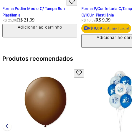
Forma Pudim Medio C/ Tampa 8un
Forma P/Confeitaria C/Tam
Plastilania
C/10Un Plastilânia
Original price:
Price:
R$ 21,99
Original price:
Price:
R$ 9,99
R$ 25,96
R$ 10,59
Adicionar ao carrinho
R$ 9,69
no Amigo Funchal
Adicionar ao car
Produtos recomendados