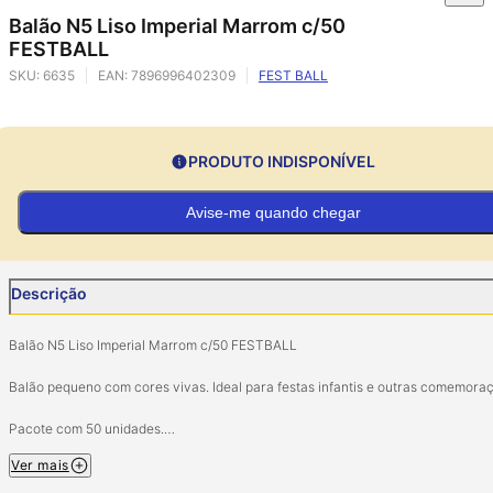
Balão N5 Liso Imperial Marrom c/50
FESTBALL
SKU:
6635
EAN:
7896996402309
FEST BALL
PRODUTO INDISPONÍVEL
Avise-me quando chegar
Descrição
Balão N5 Liso Imperial Marrom c/50 FESTBALL
Balão pequeno com cores vivas. Ideal para festas infantis e outras comemora
Pacote com 50 unidades.
Tamanho: 5 pol (12,7cm).
Ver mais
Material: Látex natural.