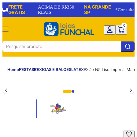
FRETE
NA GRANDE
ACIMA DE R$350
*Consulte
GRÁTIS
REAIS
SP
0
Home
FESTAS
BEXIGAS E BALOES
LATEX
Balão N5 Liso Imperial Ma