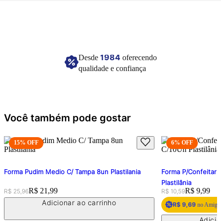
Imagem meramente ilustrativa.
1984
Desde
oferecendo
qualidade e confiança
Você também pode gostar
15
% OFF
6
% OFF
Forma Pudim Medio C/ Tampa 8un Plastilania
Forma P/Confeitari
Plastilânia
Original price:
Price:
R$ 21,99
Original price:
Price:
R$ 9,99
R$ 25,96
R$ 10,59
Adicionar ao carrinho
R$ 9,69
no Amigo 
Adicio