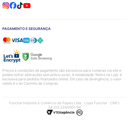
PAGAMENTO E SEGURANÇA
Preços e condições de pagamento são exclusivos para compras via site e
podem sofrer alterações sem prévio aviso. A modalidade 'Retire na Loja' é
exclusiva para pedidos finalizados online. Em caso de divergência, o valor
válido é o do Carrinho de Compras.
Funchal Indústria e Comércio de Papeis Ltda - Lojas Funchal - CNPJ:
54.513.239/0001-94