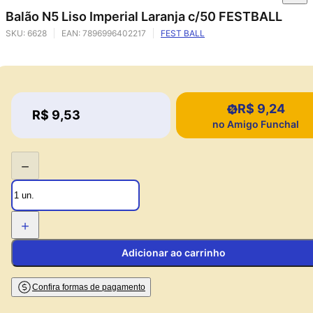
Balão N5 Liso Imperial Laranja c/50 FESTBALL
SKU:
6628
EAN:
7896996402217
FEST BALL
R$ 9,24
Price:
R$ 9,53
Price:
no Amigo Funchal
−
+
Adicionar ao carrinho
Confira formas de pagamento