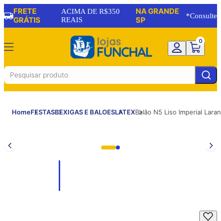
FRETE
NA GRANDE
ACIMA DE R$350
*Consulte
GRÁTIS
REAIS
SP
0
Home
FESTAS
BEXIGAS E BALOES
LATEX
Balão N5 Liso Imperial Lar