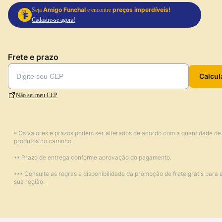
Amigo Funchal
preços imperdíveis!
Seja
e encontre
Cadastre-se agora!
Frete e prazo
Calcul
Não sei meu CEP
* Os valores e prazos podem ser alterados de acordo com a quantidade de
produtos no carrinho.
** Prazo de entrega conforme aprovação do pagamento.
*** Consulte as regras e disponibilidade da promoção de frete grátis para 
sua região.