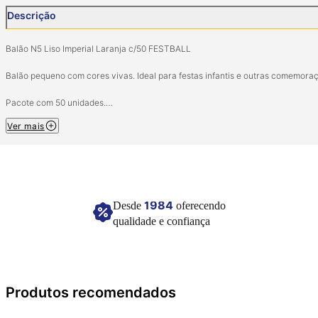
Descrição
Balão N5 Liso Imperial Laranja c/50 FESTBALL
Balão pequeno com cores vivas. Ideal para festas infantis e outras comemora
Pacote com 50 unidades.
Tamanho: 5 pol (12,7cm).
Ver mais
Material: Látex natural.
Imagem meramente ilustrativa.
1984
Desde
oferecendo
qualidade e confiança
Produtos recomendados