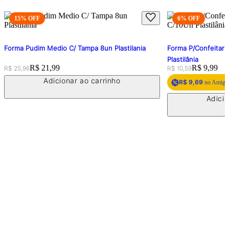
15
% OFF
6
% OFF
Forma Pudim Medio C/ Tampa 8un Plastilania
Forma P/Confeitari
Plastilânia
Original price:
Price:
R$ 21,99
Original price:
Price:
R$ 9,99
R$ 25,96
R$ 10,59
Adicionar ao carrinho
R$ 9,69
no Amigo 
Adicio