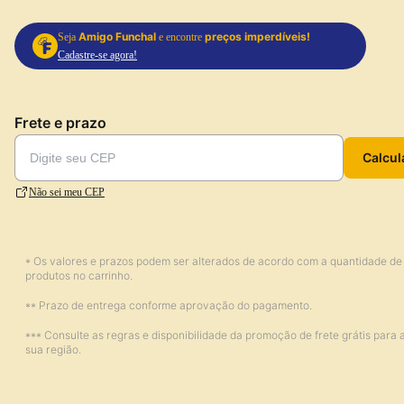
Amigo Funchal
preços imperdíveis!
Seja
e encontre
Cadastre-se agora!
Frete e prazo
Calcul
Não sei meu CEP
* Os valores e prazos podem ser alterados de acordo com a quantidade de
produtos no carrinho.
** Prazo de entrega conforme aprovação do pagamento.
*** Consulte as regras e disponibilidade da promoção de frete grátis para 
sua região.