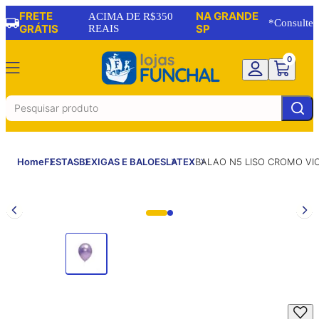
FRETE
NA GRANDE
ACIMA DE R$350
*Consulte
GRÁTIS
REAIS
SP
0
Home
FESTAS
BEXIGAS E BALOES
LATEX
BALAO N5 LISO CROMO VIO