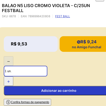
BALAO N5 LISO CROMO VIOLETA - C/25UN
FESTBALL
SKU:
6678
EAN:
7896996420808
FEST BALL
R$ 9,24
Price:
R$ 9,53
Price:
no Amigo Funchal
−
+
Adicionar ao carrinho
Confira formas de pagamento