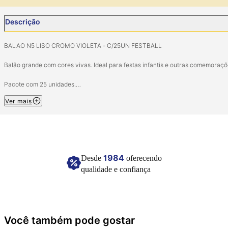
Descrição
BALAO N5 LISO CROMO VIOLETA - C/25UN FESTBALL
Balão grande com cores vivas. Ideal para festas infantis e outras comemoraçõ
Pacote com 25 unidades.
Ver mais
Material: Látex natural.
Imagem meramente ilustrativa.
1984
Desde
oferecendo
qualidade e confiança
Você também pode gostar