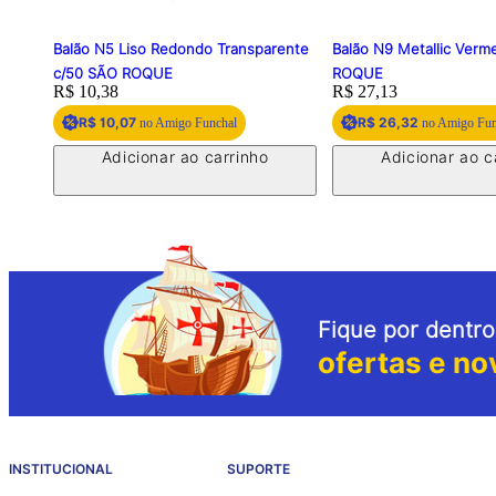
Balão N5 Liso Redondo Transparente
Balão N9 Metallic Verm
c/50 SÃO ROQUE
ROQUE
Price:
R$ 10,38
Price:
R$ 27,13
R$ 10,07
R$ 26,32
no Amigo Funchal
no Amigo Fun
Adicionar ao carrinho
Adicionar ao c
Fique por dentro
ofertas e no
INSTITUCIONAL
SUPORTE