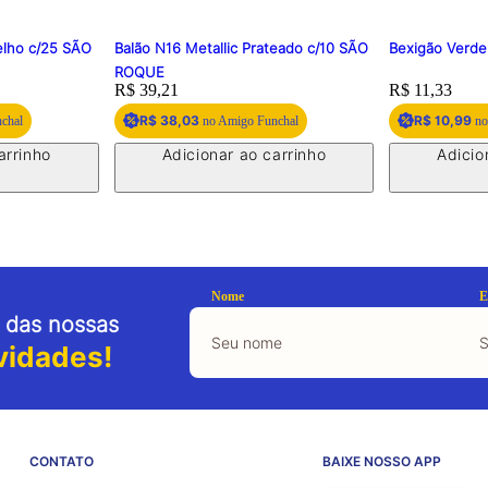
elho c/25 SÃO
Balão N16 Metallic Prateado c/10 SÃO
Bexigão Verd
ROQUE
Price:
R$ 39,21
Price:
R$ 11,33
R$ 38,03
R$ 10,99
chal
no Amigo Funchal
no
arrinho
Adicionar ao carrinho
Adicio
Nome
E
 das nossas
vidades!
CONTATO
BAIXE NOSSO APP