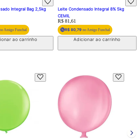
sado Integral Bag 2,5kg
Leite Condensado Integral 8% 5kg
CEMIL
Price:
R$ 81,61
R$ 80,79
no Amigo Funchal
no Amigo Funchal
ionar ao carrinho
Adicionar ao carrinho