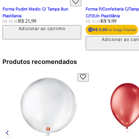
Forma Pudim Medio C/ Tampa 8un
Forma P/Confeitaria C/Tam
Plastilania
C/10Un Plastilânia
Original price:
Price:
R$ 21,99
Original price:
Price:
R$ 9,99
R$ 25,96
R$ 10,59
Adicionar ao carrinho
R$ 9,69
no Amigo Funchal
Adicionar ao car
Produtos recomendados