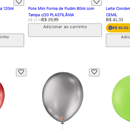
pa 120ml
Pote Mini Forma de Pudim 80ml com
Leite Conden
Tampa c/20 PLASTILÂNIA
CEMIL
Original price:
Price:
R$ 19,99
Price:
R$ 41,33
R$ 21,19
Adicionar ao carrinho
R$ 40,92
rinho
Adic