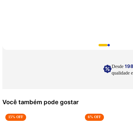
19
Desde
qualidade e
Você também pode gostar
15
% OFF
6
% OFF