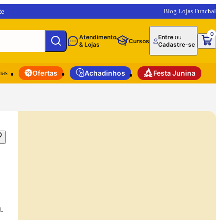
te
Blog Lojas Funchal
0
Atendimento
Entre
ou
Cursos
& Lojas
Cadastre-se
mas
Ofertas
Achadinhos
Festa Junina
L