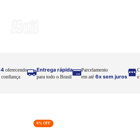
84
Entrega rápida
oferecendo
Parcelamento
C
6x sem juros
 confiança
para todo o Brasil
em até
6
% OFF