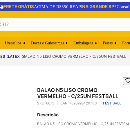
FRETE GRÁTIS
NA GRANDE SP
ACIMA DE R$350 REAIS
*Consul
Utensílios
Doces e Guloseimas
Embalagens
Festas
For
OES
LATEX
BALAO N5 LISO CROMO VERMELHO - C/25UN FESTBALL
BALAO N5 LISO CROMO
VERMELHO - C/25UN FESTBALL
SKU:
6673
EAN:
7896996420730
FEST BALL
Descrição
BALAO N5 LISO CROMO VERMELHO - C/25UN FESTBAL