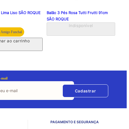
e Lima Liso SÃO ROQUE
Balão 3 Pés Rosa Tutti Frutti 91cm
Balao
SÃO ROQUE
ROQ
Indisponível
 Amigo Funchal
nar ao carrinho
-mail
Cadastrar
PAGAMENTO E SEGURANÇA