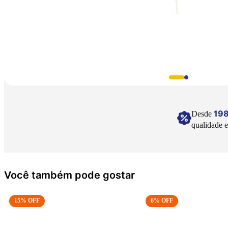
19
Desde
qualidade e
Você também pode gostar
15
% OFF
6
% OFF