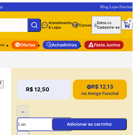
te
Blog Lojas Funchal
0
Atendimento
Entre
ou
Cursos
& Lojas
Cadastre-se
mas
Ofertas
Achadinhos
Festa Junina
R$ 12,13
Price:
R$ 12,50
Price:
no Amigo Funchal
−
Adicionar ao carrinho