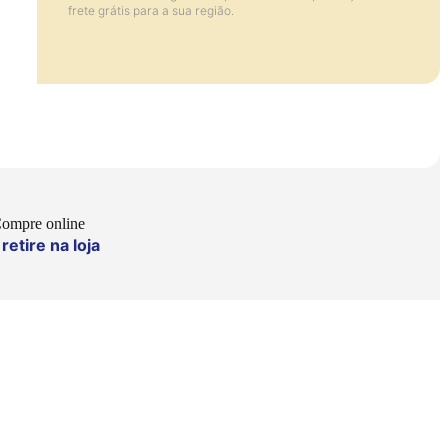
frete grátis para a sua região.
ompre online
retire na loja
e