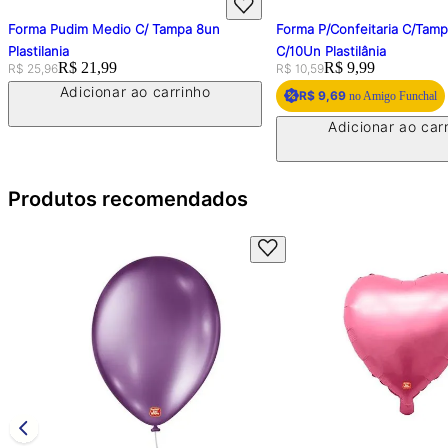
Forma Pudim Medio C/ Tampa 8un
Forma P/Confeitaria C/Tam
Plastilania
C/10Un Plastilânia
Original price:
Price:
R$ 21,99
Original price:
Price:
R$ 9,99
R$ 25,96
R$ 10,59
Adicionar ao carrinho
R$ 9,69
no Amigo Funchal
Adicionar ao car
Produtos recomendados