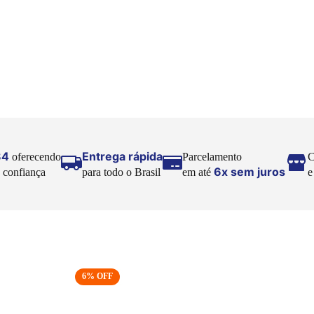
84
Entrega rápida
oferecendo
Parcelamento
C
6x sem juros
 confiança
para todo o Brasil
em até
6
% OFF