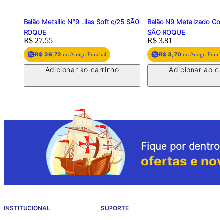
Balão Metallic N°9 Lilas Soft c/25 SÃO
Balão N9 Metalizado C
ROQUE
SÃO ROQUE
Price:
R$ 27,55
Price:
R$ 3,81
R$ 26,72
R$ 3,70
no Amigo Funchal
no Amigo Func
Adicionar ao carrinho
Adicionar ao c
Fique por dentro
ofertas e no
INSTITUCIONAL
SUPORTE