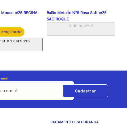
e Mouse c/25 REGINA
Balão Metallic N°9 Rosa Soft c/25
Balão
SÃO ROQUE
ROQ
Indisponível
 Amigo Funchal
nar ao carrinho
-mail
Cadastrar
PAGAMENTO E SEGURANÇA