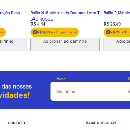
oração Rosa
Balão N16 Metalizado Dourado Letra T
Balão 9 Minni
SÃO ROQUE
Price:
R$ 4,44
Price:
R$ 26,49
R$ 4,31
R$ 25,70
hal
no Amigo Funchal
no
arrinho
Adicionar ao carrinho
Adicio
Nome
E
 das nossas
vidades!
CONTATO
BAIXE NOSSO APP