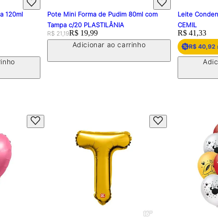
pa 120ml
Pote Mini Forma de Pudim 80ml com
Leite Conden
Tampa c/20 PLASTILÂNIA
CEMIL
Original price:
Price:
R$ 19,99
Price:
R$ 41,33
R$ 21,19
Adicionar ao carrinho
R$ 40,92
rinho
Adic