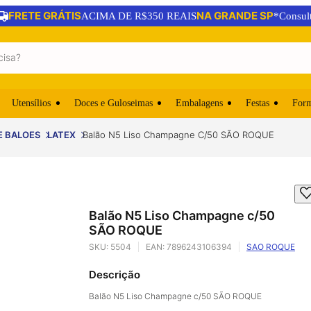
FRETE GRÁTIS
NA GRANDE SP
ACIMA DE R$350 REAIS
*Consul
Utensílios
Doces e Guloseimas
Embalagens
Festas
For
E BALOES
LATEX
Balão N5 Liso Champagne C/50 SÃO ROQUE
Balão N5 Liso Champagne c/50
SÃO ROQUE
SKU:
5504
EAN:
7896243106394
SAO ROQUE
Descrição
Balão N5 Liso Champagne c/50 SÃO ROQUE