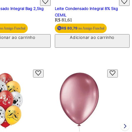
sado Integral Bag 2,5kg
Leite Condensado Integral 8% 5kg
CEMIL
Price:
R$ 81,61
R$ 80,79
no Amigo Funchal
no Amigo Funchal
ionar ao carrinho
Adicionar ao carrinho