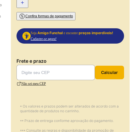
+
ão
s
Confira formas de pagamento
Amigo Funchal
preços imperdíveis!
Seja
e encontre
Cadastre-se agora!
Frete e prazo
Calcular
Não sei meu CEP
* Os valores e prazos podem ser alterados de acordo com a
quantidade de produtos no carrinho.
** Prazo de entrega conforme aprovação do pagamento.
*** Consulte as regras e disponibilidade da promoção de