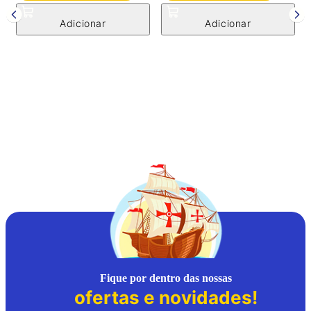
B
P
Fique por dentro das nossas
ofertas e novidades!