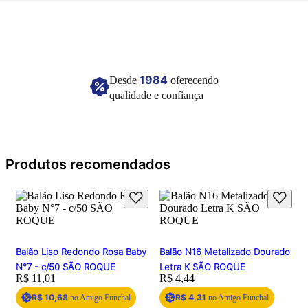
menores de 8 anos. descartar imediatamente os balões danificados.
Para evitar perigo de asfixia, manter esta embalagem longe do alcance das
crianças.
Imagem meramente ilustrativa.
1984
Desde
oferecendo
qualidade e confiança
Produtos recomendados
Balão Liso Redondo Rosa Baby
Balão N16 Metalizado Dourado
N°7 - c/50 SÃO ROQUE
Letra K SÃO ROQUE
Price:
R$ 11,01
Price:
R$ 4,44
R$ 10,68
R$ 4,31
no Amigo Funchal
no Amigo Funchal