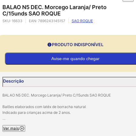
BALAO N5 DEC. Morcego Laranja/ Preto
C/15unds SAO ROQUE
SKU:
16633
EAN:
7896243145157
SAO ROQUE
PRODUTO INDISPONÍVEL
Avise-me quando chegar
Descrição
BALAO N5 DEC. Morcego Laranja/ Preto C/15unds SAO ROQUE
Balões elaborados com latéx de borracha natural
Indicado para crianças acima de 2 anos.
Atenção!
Ver mais
AS Crianças podem se asfixiar com um balão vazio ou partes de um balão
danificado. Os Adultos devem encher os balões e supervisionar o uso por cria