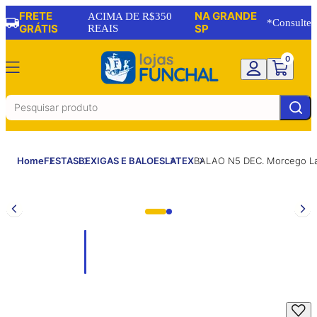
FRETE
NA GRANDE
ACIMA DE R$350
*Consulte
GRÁTIS
REAIS
SP
0
Home
FESTAS
BEXIGAS E BALOES
LATEX
BALAO N5 DEC. Morcego La