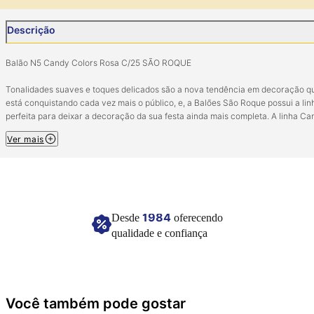
Descrição
Balão N5 Candy Colors Rosa C/25 SÃO ROQUE
Tonalidades suaves e toques delicados são a nova tendência em decoração q
está conquistando cada vez mais o público, e, a Balões São Roque possui a lin
perfeita para deixar a decoração da sua festa ainda mais completa. A linha Ca
Color possui uma paleta de cores bem clarinhas e cada balão conta com uma
Ver mais
sutileza única. As cores oferecem os tons ideais sem a necessidade de trabalh
com balões duplos (balão de cor quente dentro do balão de cor branca). Agora
além da qualidade e da durabilidade já conhecida no mercado, com a chegada
desta linha o portfólio está completo!
Pacote com 25 unidades.
1984
Desde
oferecendo
Tamanho: 5 polegadas (12,7cm)
qualidade e confiança
Composição: Látex.
Imagem meramente ilustrativa.
Você também pode gostar