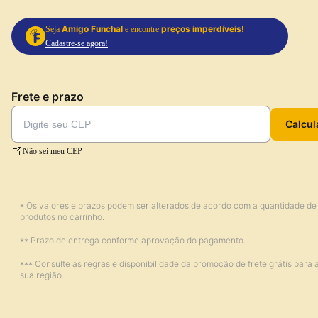
Amigo Funchal
preços imperdíveis!
Seja
e encontre
Cadastre-se agora!
Frete e prazo
Calcul
Não sei meu CEP
* Os valores e prazos podem ser alterados de acordo com a quantidade de
produtos no carrinho.
** Prazo de entrega conforme aprovação do pagamento.
*** Consulte as regras e disponibilidade da promoção de frete grátis para 
sua região.