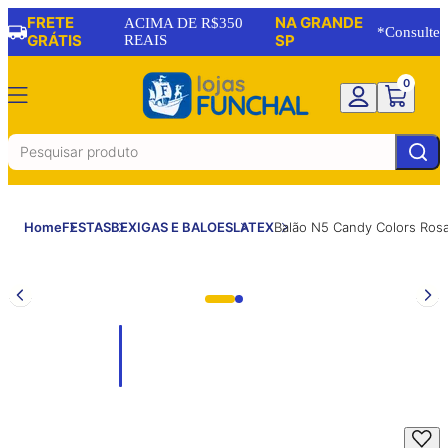
FRETE
NA GRANDE
ACIMA DE R$350
*Consulte
GRÁTIS
REAIS
SP
0
Home
FESTAS
BEXIGAS E BALOES
LATEX
Balão N5 Candy Colors Ro