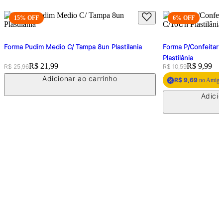
15
% OFF
6
% OFF
Forma Pudim Medio C/ Tampa 8un Plastilania
Forma P/Confeitari
Plastilânia
Original price:
Price:
R$ 21,99
Original price:
Price:
R$ 9,99
R$ 25,96
R$ 10,59
Adicionar ao carrinho
R$ 9,69
no Amigo 
Adicio