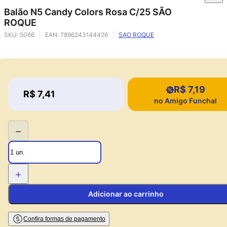
Balão N5 Candy Colors Rosa C/25 SÃO
ROQUE
SKU:
5066
EAN:
7896243144426
SAO ROQUE
R$ 7,19
Price:
R$ 7,41
Price:
no Amigo Funchal
−
+
Adicionar ao carrinho
Confira formas de pagamento