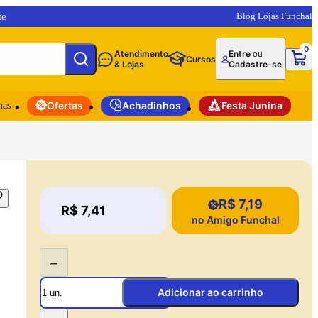
te
Blog Lojas Funchal
0
Atendimento
Entre
ou
Cursos
& Lojas
Cadastre-se
mas
Ofertas
Achadinhos
Festa Junina
R$ 7,19
Price:
R$ 7,41
Price:
no Amigo Funchal
−
Adicionar ao carrinho