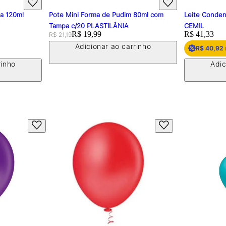
pa 120ml
Pote Mini Forma de Pudim 80ml com
Leite Conden
Tampa c/20 PLASTILÂNIA
CEMIL
Original price:
Price:
R$ 19,99
Price:
R$ 41,33
R$ 21,19
Adicionar ao carrinho
R$ 40,92
rinho
Adic