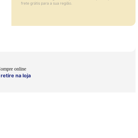
frete grátis para a sua região.
ompre online
retire na loja
e