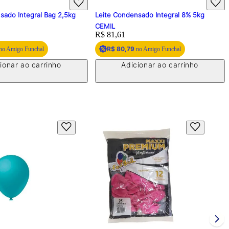
sado Integral Bag 2,5kg
Leite Condensado Integral 8% 5kg
CEMIL
Price:
R$ 81,61
R$ 80,79
no Amigo Funchal
no Amigo Funchal
ionar ao carrinho
Adicionar ao carrinho