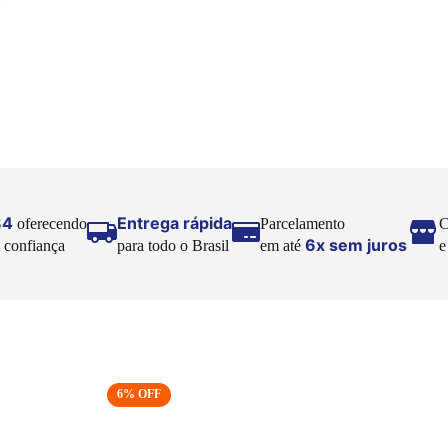
84
Entrega rápida
oferecendo
Parcelamento
C
6x sem juros
 confiança
para todo o Brasil
em até
6
% OFF