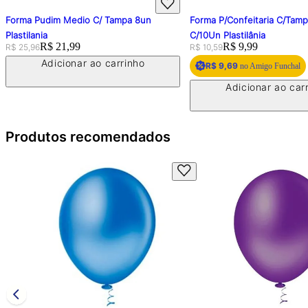
Forma Pudim Medio C/ Tampa 8un
Forma P/Confeitaria C/Tam
Plastilania
C/10Un Plastilânia
Original price:
Price:
R$ 21,99
Original price:
Price:
R$ 9,99
R$ 25,96
R$ 10,59
Adicionar ao carrinho
R$ 9,69
no Amigo Funchal
Adicionar ao car
Produtos recomendados