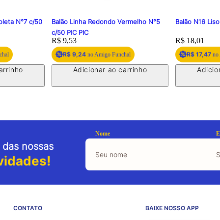
oleta N°7 c/50
Balão Linha Redondo Vermelho N°5
Balão N16 Liso
c/50 PIC PIC
Price:
R$ 9,53
Price:
R$ 18,01
R$ 9,24
R$ 17,47
chal
no Amigo Funchal
no 
arrinho
Adicionar ao carrinho
Adicio
Nome
E
 das nossas
vidades!
CONTATO
BAIXE NOSSO APP