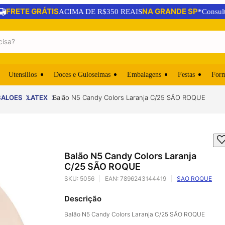
FRETE GRÁTIS
NA GRANDE SP
ACIMA DE R$350 REAIS
*Consul
Utensílios
Doces e Guloseimas
Embalagens
Festas
For
BALOES
LATEX
Balão N5 Candy Colors Laranja C/25 SÃO ROQUE
Balão N5 Candy Colors Laranja
C/25 SÃO ROQUE
SKU:
5056
EAN:
7896243144419
SAO ROQUE
Descrição
Balão N5 Candy Colors Laranja C/25 SÃO ROQUE