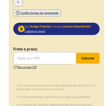
+
Confira formas de pagamento
Amigo Funchal
preços imperdíveis!
Seja
e encontre
Cadastre-se agora!
Frete e prazo
Calcular
Não sei meu CEP
* Os valores e prazos podem ser alterados de acordo com a
quantidade de produtos no carrinho.
** Prazo de entrega conforme aprovação do pagamento.
*** Consulte as regras e disponibilidade da promoção de