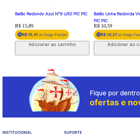
Balão Redondo Azul N°9 c/50 PIC PIC
Balão Linha Redonda Vi
PIC PIC
Price:
R$ 15,89
Price:
R$ 10,59
R$ 15,41
R$ 10,27
no Amigo Funchal
no Amigo Fun
Adicionar ao carrinho
Adicionar ao c
Fique por dentro
ofertas e no
INSTITUCIONAL
SUPORTE