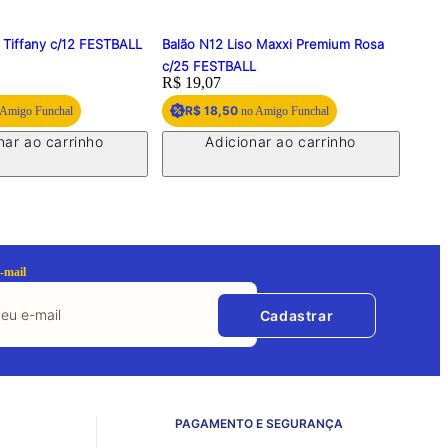
 Tiffany c/12 FESTBALL
Balão N12 Liso Maxxi Premium Rosa
BALA
c/25 FESTBALL
C/25
Price:
R$ 19,07
Price
R$ 3
R$ 18,50
R
Amigo Funchal
no Amigo Funchal
nar ao carrinho
Adicionar ao carrinho
-mail
Cadastrar
PAGAMENTO E SEGURANÇA