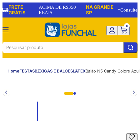
FRETE
NA GRANDE
ACIMA DE R$350
*Consulte
GRÁTIS
REAIS
SP
0
Home
FESTAS
BEXIGAS E BALOES
LATEX
Balão N5 Candy Colors Az