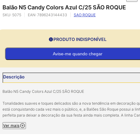
Balão N5 Candy Colors Azul C/25 SÃO ROQUE
SKU:
5075
EAN:
7896243144433
SAO ROQUE
PRODUTO INDISPONÍVEL
Avise-me quando chegar
Descrição
Balão N5 Candy Colors Azul C/25 SÃO ROQUE
Tonalidades suaves e toques delicados são a nova tendência em decoração q
está conquistando cada vez mais o público, e, a Balões São Roque possui a lin
perfeita para deixar a decoração da sua festa ainda mais completa. A linha Ca
Color possui uma paleta de cores bem clarinhas e cada balão conta com uma
Ver mais
sutileza única. As cores oferecem os tons ideais sem a necessidade de trabalh
com balões duplos (balão de cor quente dentro do balão de cor branca). Agora
além da qualidade e da durabilidade já conhecida no mercado, com a chegada