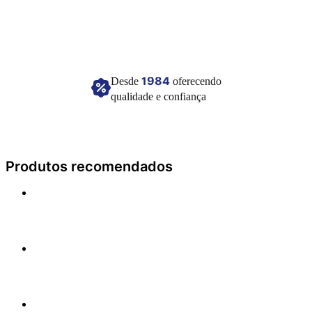
desta linha o portfólio está completo!
Pacote com 25 unidades.
Tamanho: 5 polegadas (12,7cm)
Composição: Látex.
1984
Desde
oferecendo
Imagem meramente ilustrativa.
qualidade e confiança
Produtos recomendados